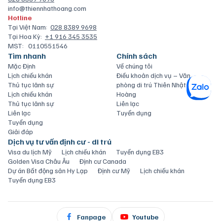
info@thiennhathoang.com
Hotline
Tại Việt Nam:
028 8389 9698
Tại Hoa Kỳ:
+1 916 345 3535
MST:
0110551546
Tìm nhanh
Chính sách
Mặc Định
Về chúng tôi
Lịch chiếu khán
Điều khoản dịch vụ – Văn
Thủ tục lãnh sự
phòng di trú Thiên Nhật
Lịch chiếu khán
Hoàng
Thủ tục lãnh sự
Liên lạc
Liên lạc
Tuyển dụng
Tuyển dụng
Giải đáp
Dịch vụ tư vấn định cư - di trú
Visa du lịch Mỹ
Lịch chiếu khán
Tuyển dụng EB3
Golden Visa Châu Âu
Định cư Canada
Dự án Bất động sản Hy Lạp
Định cư Mỹ
Lịch chiếu khán
Tuyển dụng EB3
Fanpage
Youtube