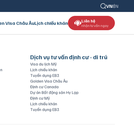
VN
EN
Liên hệ
en Visa Châu Âu
Lịch chiếu khán
nhận tư vấn ngay
Dịch vụ tư vấn định cư - di trú
Visa du lịch Mỹ
ăn
Lịch chiếu khán
Tuyển dụng EB3
Golden Visa Châu Âu
Định cư Canada
Dự án Bất động sản Hy Lạp
Định cư Mỹ
Lịch chiếu khán
Tuyển dụng EB3