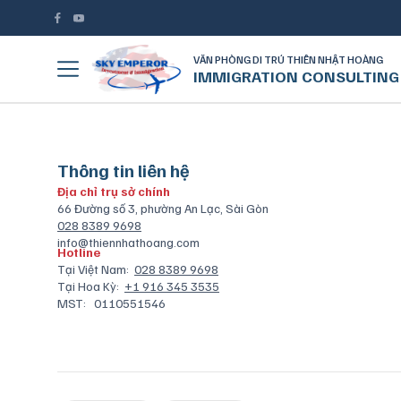
VĂN PHÒNG DI TRÚ THIÊN NHẬT HOÀNG
IMMIGRATION CONSULTING
Thông tin liên hệ
Địa chỉ trụ sở chính
66 Đường số 3, phường An Lạc, Sài Gòn
028 8389 9698
info@thiennhathoang.com
Hotline
Tại Việt Nam:
028 8389 9698
Tại Hoa Kỳ:
+1 916 345 3535
MST:
0110551546