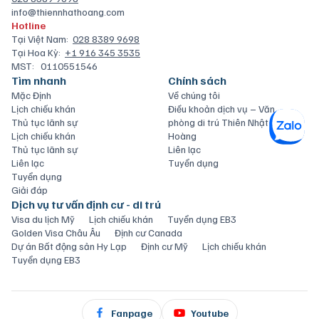
info@thiennhathoang.com
Hotline
Tại Việt Nam:
028 8389 9698
Tại Hoa Kỳ:
+1 916 345 3535
MST:
0110551546
Tìm nhanh
Chính sách
Mặc Định
Về chúng tôi
Lịch chiếu khán
Điều khoản dịch vụ – Văn
Thủ tục lãnh sự
phòng di trú Thiên Nhật
Lịch chiếu khán
Hoàng
Thủ tục lãnh sự
Liên lạc
Liên lạc
Tuyển dụng
Tuyển dụng
Giải đáp
Dịch vụ tư vấn định cư - di trú
Visa du lịch Mỹ
Lịch chiếu khán
Tuyển dụng EB3
Golden Visa Châu Âu
Định cư Canada
Dự án Bất động sản Hy Lạp
Định cư Mỹ
Lịch chiếu khán
Tuyển dụng EB3
Fanpage
Youtube