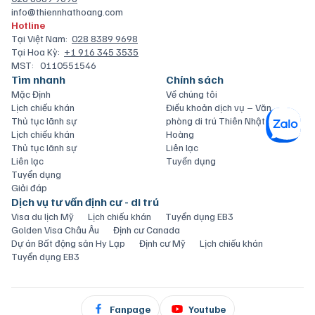
info@thiennhathoang.com
Hotline
Tại Việt Nam:
028 8389 9698
Tại Hoa Kỳ:
+1 916 345 3535
MST:
0110551546
Tìm nhanh
Chính sách
Mặc Định
Về chúng tôi
Lịch chiếu khán
Điều khoản dịch vụ – Văn
Thủ tục lãnh sự
phòng di trú Thiên Nhật
Lịch chiếu khán
Hoàng
Thủ tục lãnh sự
Liên lạc
Liên lạc
Tuyển dụng
Tuyển dụng
Giải đáp
Dịch vụ tư vấn định cư - di trú
Visa du lịch Mỹ
Lịch chiếu khán
Tuyển dụng EB3
Golden Visa Châu Âu
Định cư Canada
Dự án Bất động sản Hy Lạp
Định cư Mỹ
Lịch chiếu khán
Tuyển dụng EB3
Fanpage
Youtube