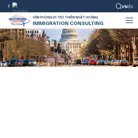
VN
EN
VĂN PHÒNG DI TRÚ THIÊN NHẬT HOÀNG
IMMIGRATION CONSULTING
LIÊN LẠC
Tên của bạn
*
Số điện thoại
*