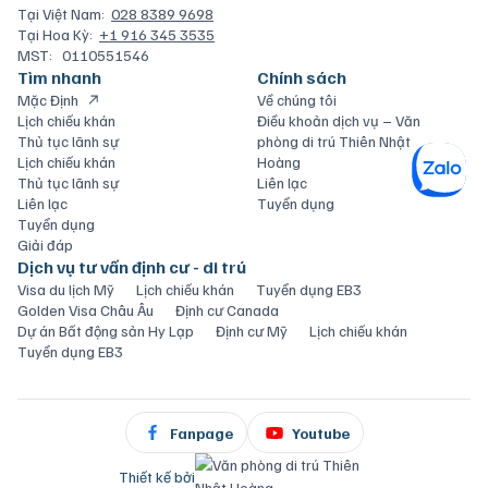
Tại Việt Nam:
028 8389 9698
Tại Hoa Kỳ:
+1 916 345 3535
MST:
0110551546
Tìm nhanh
Chính sách
Mặc Định
Về chúng tôi
Lịch chiếu khán
Điều khoản dịch vụ – Văn
Thủ tục lãnh sự
phòng di trú Thiên Nhật
Lịch chiếu khán
Hoàng
Thủ tục lãnh sự
Liên lạc
Liên lạc
Tuyển dụng
Tuyển dụng
Giải đáp
Dịch vụ tư vấn định cư - di trú
Visa du lịch Mỹ
Lịch chiếu khán
Tuyển dụng EB3
Golden Visa Châu Âu
Định cư Canada
Dự án Bất động sản Hy Lạp
Định cư Mỹ
Lịch chiếu khán
Tuyển dụng EB3
Fanpage
Youtube
Thiết kế bởi