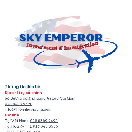
Thông tin liên hệ
Địa chỉ trụ sở chính
66 Đường số 3, phường An Lạc, Sài Gòn
028 8389 9698
info@thiennhathoang.com
Hotline
Tại Việt Nam:
028 8389 9698
Tại Hoa Kỳ:
+1 916 345 3535
MST:
0110551546