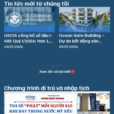
Tin tức mới từ chúng tôi
USCIS công bố số liệu I-
Ocean Gate Building –
485 Quý I/2026: Hơn 1,33
Dự án bất động sản
triệu hồ sơ vẫn đang chờ
chiến lược tại Piraeus
10/07/2026
09/07/2026
xử lý
mở lối sở hữu Golden
Visa Hy Lạp
Xem tất cả bài biết
Chương trình di trú và nhập tịch