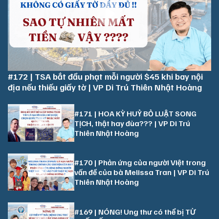
#172 | TSA bắt đầu phạt mỗi người $45 khi bay nội
địa nếu thiếu giấy tờ | VP Di Trú Thiên Nhật Hoàng
#171 | HOA KỲ HUỶ BỎ LUẬT SONG
TỊCH, thật hay đùa??? | VP Di Trú
Thiên Nhật Hoàng
#170 | Phản ứng của người Việt trong
vấn đề của bà Melissa Tran | VP Di Trú
Thiên Nhật Hoàng
#169 | NÓNG! Ung thư có thể bị TỪ