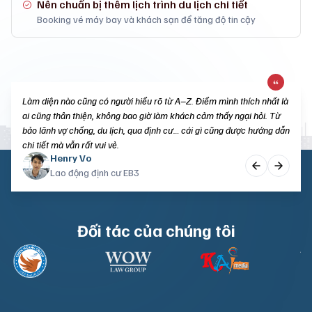
Nên chuẩn bị thêm lịch trình du lịch chi tiết
Booking vé máy bay và khách sạn để tăng độ tin cậy
Làm diện nào cũng có người hiểu rõ từ A–Z. Điểm mình thích nhất là
ai cũng thân thiện, không bao giờ làm khách cảm thấy ngại hỏi. Từ
bảo lãnh vợ chồng, du lịch, qua định cư… cái gì cũng được hướng dẫn
chi tiết mà vẫn rất vui vẻ.
Christine Nguyen
Louis Tran
Henry Vo
Sinh viên du học Mỹ
Du khách Mỹ
Lao động định cư EB3
Đối tác của chúng tôi