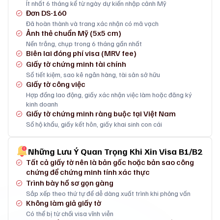
Ít nhất 6 tháng kể từ ngày dự kiến nhập cảnh Mỹ
Đơn DS-160
Đã hoàn thành và trang xác nhận có mã vạch
Ảnh thẻ chuẩn Mỹ (5x5 cm)
Nền trắng, chụp trong 6 tháng gần nhất
Biên lai đóng phí visa (MRV fee)
Giấy tờ chứng minh tài chính
Sổ tiết kiệm, sao kê ngân hàng, tài sản sở hữu
Giấy tờ công việc
Hợp đồng lao động, giấy xác nhận việc làm hoặc đăng ký
kinh doanh
Giấy tờ chứng minh ràng buộc tại Việt Nam
Sổ hộ khẩu, giấy kết hôn, giấy khai sinh con cái
Những Lưu Ý Quan Trọng Khi Xin Visa B1/B2
Tất cả giấy tờ nên là bản gốc hoặc bản sao công
chứng để chứng minh tính xác thực
Trình bày hồ sơ gọn gàng
Sắp xếp theo thứ tự để dễ dàng xuất trình khi phỏng vấn
Không làm giả giấy tờ
Có thể bị từ chối visa vĩnh viễn