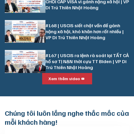
CHỐI CẤP VISA vì gánh nặng xã hội | VP
Di Trú Thiên Nhật Hoàng
#168 | USCIS siết chặt vấn đề gánh
nặng xã hội, khó khăn hơn rất nhiều |
VP Di Trú Thiên Nhật Hoàng
#167 | USCIS ra lệnh rà soát lại TẤT CẢ
hồ sơ TỊ NẠN thời cựu TT Biden | VP Di
Trú Thiên Nhật Hoàng
Xem thêm video
Chúng tôi luôn
lắng nghe thắc mắc của
mỗi khách hàng!