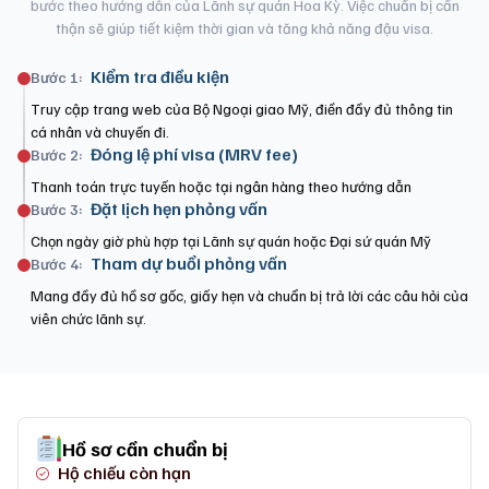
bước theo hướng dẫn của Lãnh sự quán Hoa Kỳ. Việc chuẩn bị cẩn
thận sẽ giúp tiết kiệm thời gian và tăng khả năng đậu visa.
Kiểm tra điều kiện
Bước 1:
Truy cập trang web của Bộ Ngoại giao Mỹ, điền đầy đủ thông tin
cá nhân và chuyến đi.
Đóng lệ phí visa (MRV fee)
Bước 2:
Thanh toán trực tuyến hoặc tại ngân hàng theo hướng dẫn
Đặt lịch hẹn phỏng vấn
Bước 3:
Chọn ngày giờ phù hợp tại Lãnh sự quán hoặc Đại sứ quán Mỹ
Tham dự buổi phỏng vấn
Bước 4:
Mang đầy đủ hồ sơ gốc, giấy hẹn và chuẩn bị trả lời các câu hỏi của
viên chức lãnh sự.
Hồ sơ cần chuẩn bị
Hộ chiếu còn hạn