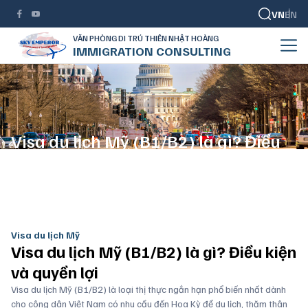
VN
EN
VĂN PHÒNG DI TRÚ THIÊN NHẬT HOÀNG
IMMIGRATION CONSULTING
Visa du lịch Mỹ (B1/B2) là gì? Điều
kiện và quyền lợi
TRANG CHỦ
VISA DU LỊCH
VISA DU LỊCH MỸ
Visa du lịch Mỹ
Visa du lịch Mỹ (B1/B2) là gì? Điều kiện
và quyền lợi
Visa du lịch Mỹ (B1/B2) là loại thị thực ngắn hạn phổ biến nhất dành
cho công dân Việt Nam có nhu cầu đến Hoa Kỳ để du lịch, thăm thân