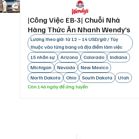
|Công Việc EB-3| Chuỗi Nhà
Hàng Thức Ăn Nhanh Wendy’s
Lương theo giờ: từ 12 – 14 USD/giờ / Tùy
thuộc vào từng bang và địa điểm làm việc
15 nhân sự
Arizona
Colorado
Indiana
Michigan
Nevada
New Mexico
North Dakota
Ohio
South Dakota
Utah
Còn 146 ngày để ứng tuyển