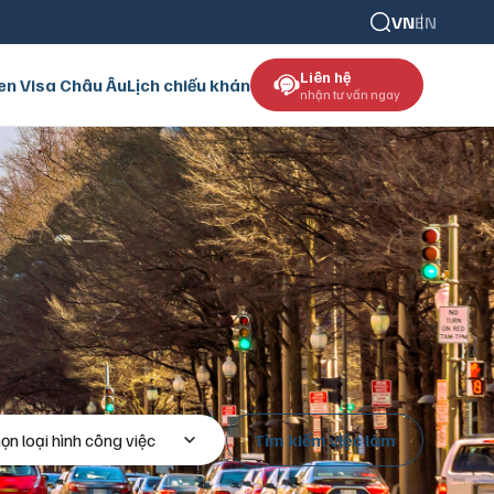
VN
EN
Liên hệ
en Visa Châu Âu
Lịch chiếu khán
nhận tư vấn ngay
ọn loại hình công việc
Tìm kiếm việc làm