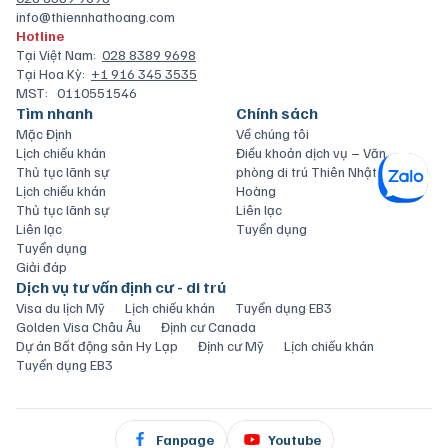
info@thiennhathoang.com
Hotline
Tại Việt Nam:
028 8389 9698
Tại Hoa Kỳ:
+1 916 345 3535
MST:
0110551546
Tìm nhanh
Chính sách
Mặc Định
Về chúng tôi
Lịch chiếu khán
Điều khoản dịch vụ – Văn
Thủ tục lãnh sự
phòng di trú Thiên Nhật
Lịch chiếu khán
Hoàng
Thủ tục lãnh sự
Liên lạc
Liên lạc
Tuyển dụng
Tuyển dụng
Giải đáp
Dịch vụ tư vấn định cư - di trú
Visa du lịch Mỹ
Lịch chiếu khán
Tuyển dụng EB3
Golden Visa Châu Âu
Định cư Canada
Dự án Bất động sản Hy Lạp
Định cư Mỹ
Lịch chiếu khán
Tuyển dụng EB3
Fanpage
Youtube