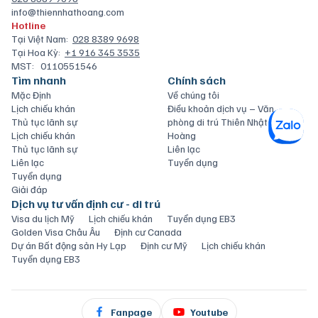
info@thiennhathoang.com
Hotline
Tại Việt Nam:
028 8389 9698
Tại Hoa Kỳ:
+1 916 345 3535
MST:
0110551546
Tìm nhanh
Chính sách
Mặc Định
Về chúng tôi
Lịch chiếu khán
Điều khoản dịch vụ – Văn
Thủ tục lãnh sự
phòng di trú Thiên Nhật
Lịch chiếu khán
Hoàng
Thủ tục lãnh sự
Liên lạc
Liên lạc
Tuyển dụng
Tuyển dụng
Giải đáp
Dịch vụ tư vấn định cư - di trú
Visa du lịch Mỹ
Lịch chiếu khán
Tuyển dụng EB3
Golden Visa Châu Âu
Định cư Canada
Dự án Bất động sản Hy Lạp
Định cư Mỹ
Lịch chiếu khán
Tuyển dụng EB3
Fanpage
Youtube