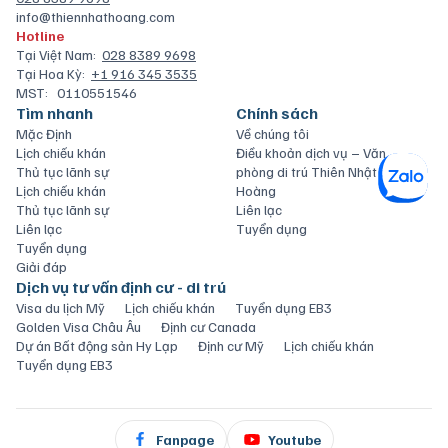
info@thiennhathoang.com
Hotline
Tại Việt Nam:
028 8389 9698
Tại Hoa Kỳ:
+1 916 345 3535
MST:
0110551546
Tìm nhanh
Chính sách
Mặc Định
Về chúng tôi
Lịch chiếu khán
Điều khoản dịch vụ – Văn
Thủ tục lãnh sự
phòng di trú Thiên Nhật
Lịch chiếu khán
Hoàng
Thủ tục lãnh sự
Liên lạc
Liên lạc
Tuyển dụng
Tuyển dụng
Giải đáp
Dịch vụ tư vấn định cư - di trú
Visa du lịch Mỹ
Lịch chiếu khán
Tuyển dụng EB3
Golden Visa Châu Âu
Định cư Canada
Dự án Bất động sản Hy Lạp
Định cư Mỹ
Lịch chiếu khán
Tuyển dụng EB3
Fanpage
Youtube