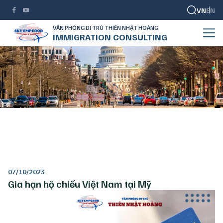
VN
EN
VĂN PHÒNG DI TRÚ THIÊN NHẬT HOÀNG
IMMIGRATION CONSULTING
Gia hạn hộ chiếu Việt Nam tại Mỹ
TRANG CHỦ
THỦ TỤC LÃNH SỰ
GIA HẠN HỘ CHIẾU VIỆT NAM TẠI MỸ
07/10/2023
Gia hạn hộ chiếu Việt Nam tại Mỹ