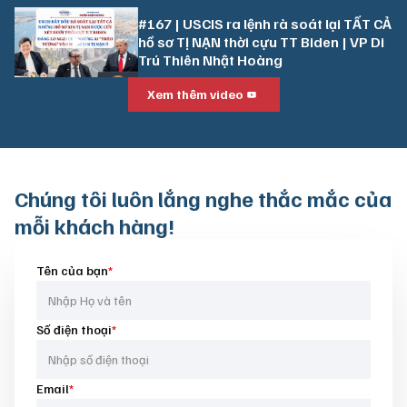
#167 | USCIS ra lệnh rà soát lại TẤT CẢ
hồ sơ TỊ NẠN thời cựu TT Biden | VP Di
Trú Thiên Nhật Hoàng
Xem thêm video
Chúng tôi luôn
lắng nghe thắc mắc của
mỗi khách hàng!
Tên của bạn
*
Số điện thoại
*
Email
*