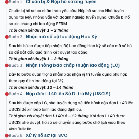
Chuẩn bị & Nộp hồ sơ ứng tuyển
Bước 1:
Chuẩn bị hồ sơ cá nhân theo yêu cầu; Nộp hồ sơ cho Nhà tuyển
dụng tại Mỹ; Phỏng vấn với doanh nghiệp tuyển dụng; Chuẩn bị hồ
sơ xin chứng chỉ lao động PERM
Thời gian xét duyệt: 1 – 2 tháng
Nhận mã số bộ lao động Hoa Kỳ
Bước 2:
Sau khi hồ sơ được tiếp nhận, Bộ Lao động Hoa Kỳ sẽ cấp mã số hồ
sơ để bắt đầu quá trình xét duyệt lao động.
Thời gian xét duyệt: 1 – 2 tháng
Nhận thông báo chấp thuận lao động (LC)
Bước 3:
Đây là bước quan trọng nhằm xác nhận vị trí tuyển dụng phù hợp
theo quy định lao động tại Mỹ.
Thời gian xét duyệt: 12 – 14 tháng
Nộp đơn I-140 lên Sở Di trú Mỹ (USCIS)
Bước 4:
Sau khi được cấp LC, nhà tuyển dụng sẽ tiến hành nộp đơn I-140 lên
USCIS để xin bảo lãnh lao động định cư.
Thời gian xét duyệt đơn I-140: 6 – 12 tháng.
Khi đơn I-140 được
USCIS phê duyệt, hồ sơ sẽ chuyển sang bước chờ lịch visa theo
Visa Bulletin.
Xử lý hồ sơ tại NVC
Bước 5: