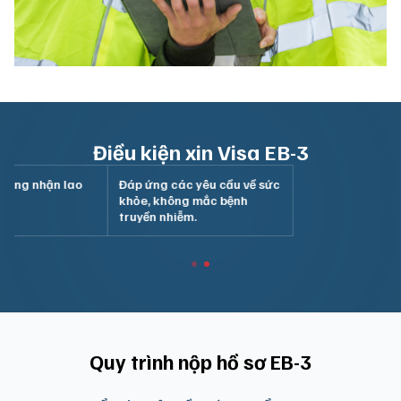
Điều kiện xin Visa EB-3
hứng nhận lao
Đáp ứng các yêu cầu về sức
M
khỏe, không mắc bệnh
truyền nhiễm.
Quy trình nộp hồ sơ EB-3