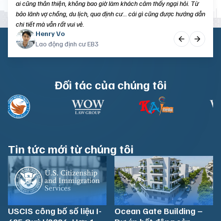
ai cũng thân thiện, không bao giờ làm khách cảm thấy ngại hỏi. Từ
bảo lãnh vợ chồng, du lịch, qua định cư… cái gì cũng được hướng dẫn
chi tiết mà vẫn rất vui vẻ.
Christine Nguyen
Louis Tran
Henry Vo
Sinh viên du học Mỹ
Du khách Mỹ
Lao động định cư EB3
Đối tác của chúng tôi
Tin tức mới từ chúng tôi
USCIS công bố số liệu I-
Ocean Gate Building –