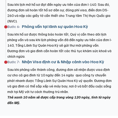
Sau khi lịch mở hồ sơ đạt đến ngày ưu tiên của đơn I-140. Sau đó,
đương đơn sẽ hoàn tất hồ sơ dân sự, đóng phí visa, điền đơn DS-
260 và nộp các giấy tờ cần thiết cho Trung tâm Thị thực Quốc gia
(NVC).
Phỏng vấn tại lãnh sự quán Hoa Kỳ
Bước 6:
Sau khi hồ sơ được thông báo hoàn tất, Quý vị cần theo dõi lịch
phỏng vấn và sau khi lịch phỏng vấn đã đến ngày ưu tiên của đơn I-
140, Tổng Lãnh Sự Quán Hoa Kỳ sẽ gửi thư mời phỏng vấn.
Đương đơn và gia đình cần hoàn tất các thủ tục khám sức khoẻ và
chích ngừa.
Nhận Visa định cư & Nhập cảnh vào Hoa Kỳ
Bước 7:
Sau khi phỏng vấn thành công, đương đơn sẽ nhận được visa định
cư cho cả gia đình từ 10 ngày đến 14 ngày qua công ty chuyển
phát nhanh được Tổng Lãnh Sự Quán Hoa Kỳ uỷ quyền. Đương đơn
và gia đình có thể sắp xếp vé máy bay, nơi ở và bắt đầu cuộc sống
mới tại Mỹ với tư cách thường trú nhân.
Thẻ xanh 10 năm sẽ được cấp trong vòng 120 ngày, tính từ ngày
đến Mỹ.