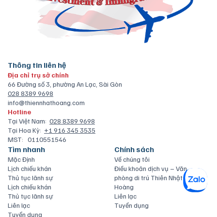
Thông tin liên hệ
Địa chỉ trụ sở chính
66 Đường số 3, phường An Lạc, Sài Gòn
028 8389 9698
info@thiennhathoang.com
Hotline
Tại Việt Nam:
028 8389 9698
Tại Hoa Kỳ:
+1 916 345 3535
MST:
0110551546
Tìm nhanh
Chính sách
Mặc Định
Về chúng tôi
Lịch chiếu khán
Điều khoản dịch vụ – Văn
Thủ tục lãnh sự
phòng di trú Thiên Nhật
Lịch chiếu khán
Hoàng
Thủ tục lãnh sự
Liên lạc
Liên lạc
Tuyển dụng
Tuyển dụng