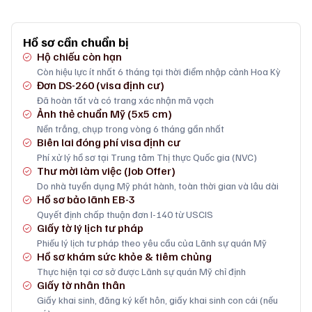
Hồ sơ cần chuẩn bị
Hộ chiếu còn hạn
Còn hiệu lực ít nhất 6 tháng tại thời điểm nhập cảnh Hoa Kỳ
Đơn DS-260 (visa định cư)
Đã hoàn tất và có trang xác nhận mã vạch
Ảnh thẻ chuẩn Mỹ (5x5 cm)
Nền trắng, chụp trong vòng 6 tháng gần nhất
Biên lai đóng phí visa định cư
Phí xử lý hồ sơ tại Trung tâm Thị thực Quốc gia (NVC)
Thư mời làm việc (Job Offer)
Do nhà tuyển dụng Mỹ phát hành, toàn thời gian và lâu dài
Hồ sơ bảo lãnh EB-3
Quyết định chấp thuận đơn I-140 từ USCIS
Giấy tờ lý lịch tư pháp
Phiếu lý lịch tư pháp theo yêu cầu của Lãnh sự quán Mỹ
Hồ sơ khám sức khỏe & tiêm chủng
Thực hiện tại cơ sở được Lãnh sự quán Mỹ chỉ định
Giấy tờ nhân thân
Giấy khai sinh, đăng ký kết hôn, giấy khai sinh con cái (nếu