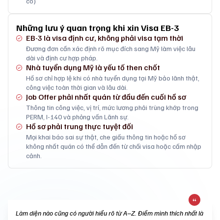
có)
Những lưu ý quan trọng khi xin Visa EB-3
EB-3 là visa định cư, không phải visa tạm thời
Đương đơn cần xác định rõ mục đích sang Mỹ làm việc lâu
dài và định cư hợp pháp.
Nhà tuyển dụng Mỹ là yếu tố then chốt
Hồ sơ chỉ hợp lệ khi có nhà tuyển dụng tại Mỹ bảo lãnh thật,
công việc toàn thời gian và lâu dài.
Job Offer phải nhất quán từ đầu đến cuối hồ sơ
Thông tin công việc, vị trí, mức lương phải trùng khớp trong
PERM, I-140 và phỏng vấn Lãnh sự.
Hồ sơ phải trung thực tuyệt đối
Mọi khai báo sai sự thật, che giấu thông tin hoặc hồ sơ
không nhất quán có thể dẫn đến từ chối visa hoặc cấm nhập
cảnh.
Làm diện nào cũng có người hiểu rõ từ A–Z. Điểm mình thích nhất là