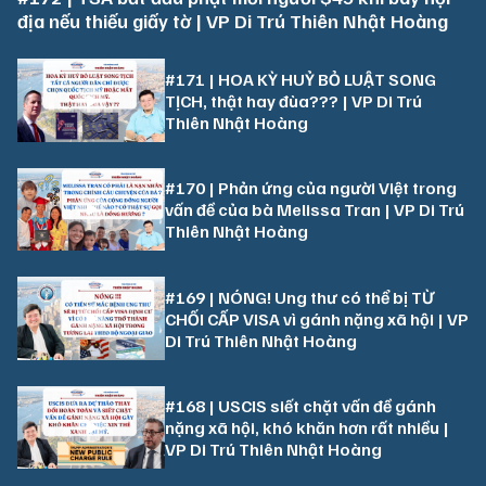
địa nếu thiếu giấy tờ | VP Di Trú Thiên Nhật Hoàng
#171 | HOA KỲ HUỶ BỎ LUẬT SONG
TỊCH, thật hay đùa??? | VP Di Trú
Thiên Nhật Hoàng
#170 | Phản ứng của người Việt trong
vấn đề của bà Melissa Tran | VP Di Trú
Thiên Nhật Hoàng
#169 | NÓNG! Ung thư có thể bị TỪ
CHỐI CẤP VISA vì gánh nặng xã hội | VP
Di Trú Thiên Nhật Hoàng
#168 | USCIS siết chặt vấn đề gánh
nặng xã hội, khó khăn hơn rất nhiều |
VP Di Trú Thiên Nhật Hoàng