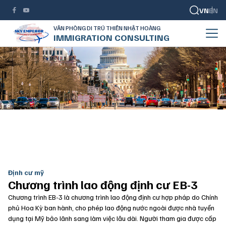
VN
EN
VĂN PHÒNG DI TRÚ THIÊN NHẬT HOÀNG
IMMIGRATION CONSULTING
Lao động định cư EB-3
TRANG CHỦ
BẢO LÃNH THÂN NHÂN
LAO ĐỘNG ĐỊNH CƯ EB-3
Định cư mỹ
Chương trình lao động định cư EB-3
Chương trình EB-3 là chương trình lao động định cư hợp pháp do Chính
phủ Hoa Kỳ ban hành, cho phép lao động nước ngoài được nhà tuyển
dụng tại Mỹ bảo lãnh sang làm việc lâu dài. Người tham gia được cấp