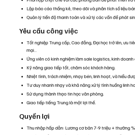
Lập báo cáo thống kê, theo dõi và phân tích số liệu bá
Quản lý tiến độ thanh toán và xử lý các vấn đề phát si
Yêu cầu công việc
Tốt nghiệp Trung cấp, Cao đẳng, Đại học trở lên, ưu ti
mại…
Ứng viên có kinh nghiệm làm sale logistics, kinh doanh 
Kỹ năng giao tiếp tốt, chăm sóc khách hàng.
Nhiệt tình, trách nhiệm, nhạy bén, linh hoạt, và hiểu đ
Tư duy nhanh nhạy và khả năng xử lý tình huống linh ho
Sử dụng thành thạo tin học văn phòng.
Giao tiếp tiếng Trung là một lợi thế.
Quyền lợi
Thu nhập hấp dẫn: Lương cơ bản 7-9 triệu + thưởng % 