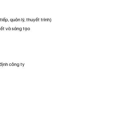
ếp, quản lý, thuyết trình)
kết và sáng tạo
định công ty