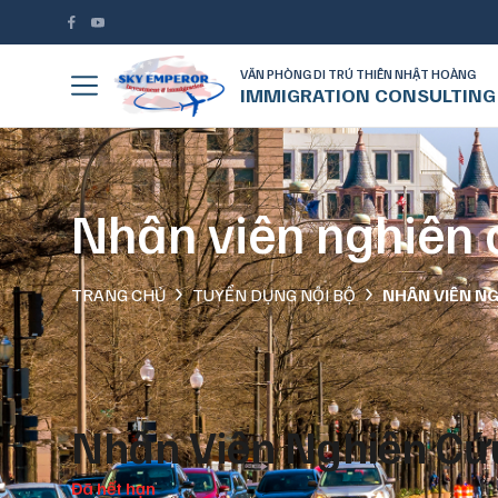
VĂN PHÒNG DI TRÚ THIÊN NHẬT HOÀNG
IMMIGRATION CONSULTING
Nhân viên nghiên c
TRANG CHỦ
TUYỂN DỤNG NỘI BỘ
NHÂN VIÊN NG
Nhân Viên Nghiên Cứu
Đã hết hạn