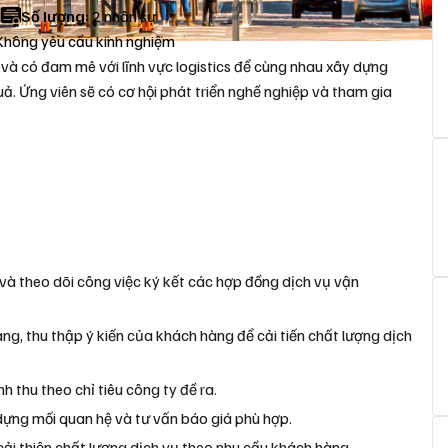
M
Số lượng:
2 nhân sự
hông yêu cầu kinh nghiệm
 và có đam mê với lĩnh vực logistics để cùng nhau xây dựng
ả. Ứng viên sẽ có cơ hội phát triển nghề nghiệp và tham gia
 theo dõi công việc ký kết các hợp đồng dịch vụ vận
̀ng, thu thập ý kiến của khách hàng để cải tiến chất lượng dịch
nh thu theo chỉ tiêu công ty đề ra.
dựng mối quan hệ và tư vấn báo giá phù hợp.
cải thiện chất lượng dịch vụ theo nhu cầu khách hàng.