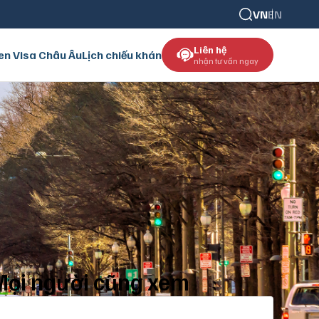
VN
EN
Liên hệ
en Visa Châu Âu
Lịch chiếu khán
nhận tư vấn ngay
ọi người cũng xem