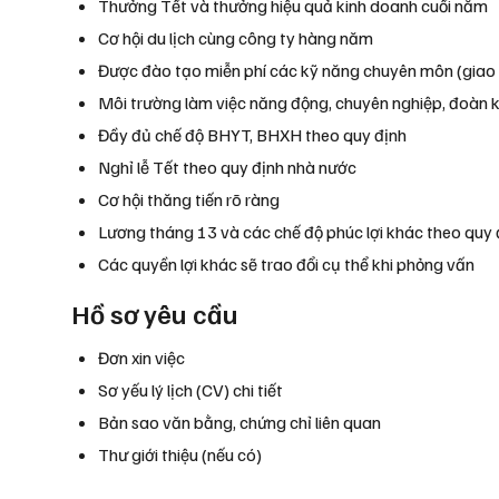
Thưởng Tết và thưởng hiệu quả kinh doanh cuối năm
Cơ hội du lịch cùng công ty hàng năm
Được đào tạo miễn phí các kỹ năng chuyên môn (giao ti
Môi trường làm việc năng động, chuyên nghiệp, đoàn 
Đầy đủ chế độ BHYT, BHXH theo quy định
Nghỉ lễ Tết theo quy định nhà nước
Cơ hội thăng tiến rõ ràng
Lương tháng 13 và các chế độ phúc lợi khác theo quy 
Các quyền lợi khác sẽ trao đổi cụ thể khi phỏng vấn
Hồ sơ yêu cầu
Đơn xin việc
Sơ yếu lý lịch (CV) chi tiết
Bản sao văn bằng, chứng chỉ liên quan
Thư giới thiệu (nếu có)