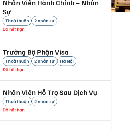
Nhân Viên Hành Chính – Nhân
Sự
Thoả thuận
2 nhân sự
Đã hết hạn
Trưởng Bộ Phận Visa
Thoả thuận
2 nhân sự
Hà Nội
Đã hết hạn
Nhân Viên Hỗ Trợ Sau Dịch Vụ
Thoả thuận
2 nhân sự
Đã hết hạn