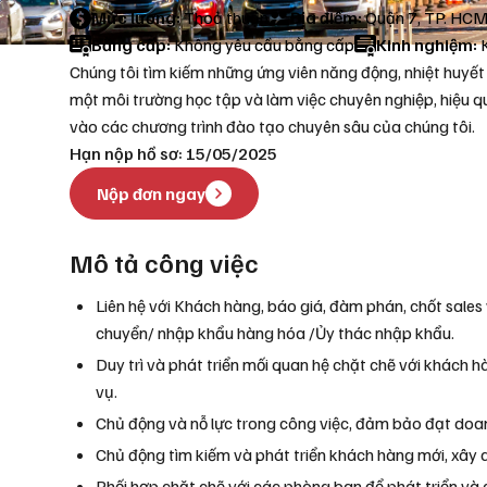
Mức lương:
Thoả thuận
Địa điểm:
Quận 7, TP. HC
Bằng cấp:
Không yêu cầu bằng cấp
Kinh nghiệm:
K
Chúng tôi tìm kiếm những ứng viên năng động, nhiệt huyết
một môi trường học tập và làm việc chuyên nghiệp, hiệu qu
vào các chương trình đào tạo chuyên sâu của chúng tôi.
Hạn nộp hồ sơ: 15/05/2025
Nộp đơn ngay
Mô tả công việc
Liên hệ với Khách hàng, báo giá, đàm phán, chốt sales và
chuyển/ nhập khẩu hàng hóa /Ủy thác nhập khẩu.
Duy trì và phát triển mối quan hệ chặt chẽ với khách ha
vụ.
Chủ động và nỗ lực trong công việc, đảm bảo đạt doa
Chủ động tìm kiếm và phát triển khách hàng mới, xây 
Phối hợp chặt chẽ với các phòng ban để phát triển và 