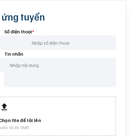
 ứng tuyển
Số điện thoại
*
Tin nhắn
họn file để tải lên
thước tối đa 5MB