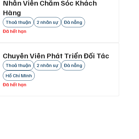
Nhân Viên Chăm Sóc Khách
Hàng
Thoả thuận
2 nhân sự
Đà nẵng
Đã hết hạn
Chuyên Viên Phát Triển Đối Tác
Thoả thuận
2 nhân sự
Đà nẵng
Hồ Chí Minh
Đã hết hạn