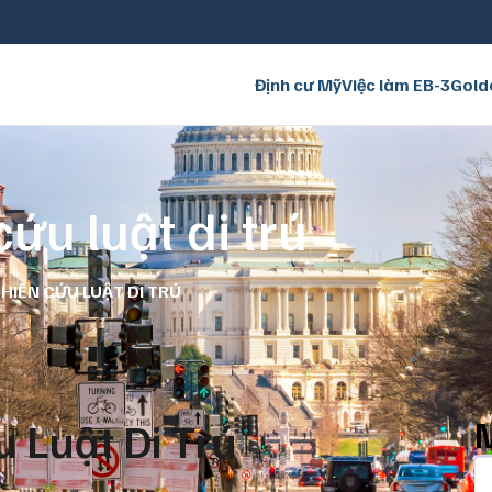
Định cư Mỹ
Việc làm EB-3
Gold
ứu luật di trú
HIÊN CỨU LUẬT DI TRÚ
M
 Luật Di Trú