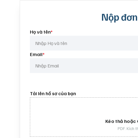
Nộp đơn
Họ và tên
*
Email
*
Tải lên hồ sơ của bạn
Kéo thả hoặc C
PDF. Kích 