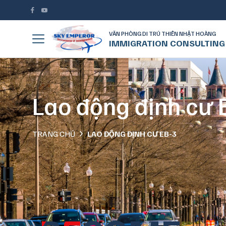
VĂN PHÒNG DI TRÚ THIÊN NHẬT HOÀNG
IMMIGRATION CONSULTING
Lao động định cư 
TRANG CHỦ
LAO ĐỘNG ĐỊNH CƯ EB-3