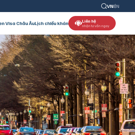
VN
EN
Liên hệ
en Visa Châu Âu
Lịch chiếu khán
nhận tư vấn ngay