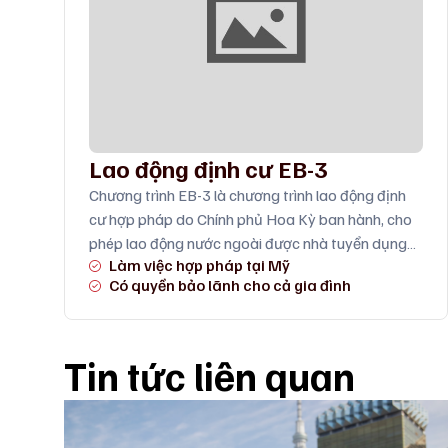
Lao động định cư EB-3
Chương trình EB-3 là chương trình lao động định
cư hợp pháp do Chính phủ Hoa Kỳ ban hành, cho
phép lao động nước ngoài được nhà tuyển dụng
Làm việc hợp pháp tại Mỹ
tại Mỹ bảo lãnh sang làm việc lâu dài. Người tham
Có quyền bảo lãnh cho cả gia đình
gia được cấp thẻ xanh trực tiếp và có thể bảo lãnh
vợ/chồng cùng con cái độc thân dưới 21 tuổi sang
Mỹ sinh sống và học tập.
Tin tức liên quan