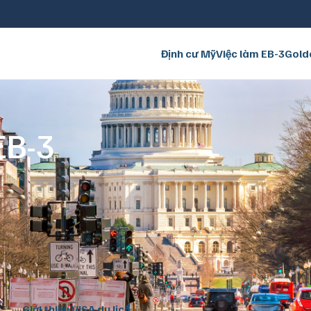
Định cư Mỹ
Việc làm EB-3
Gold
EB-3
Giới thiệu VISA du lịch