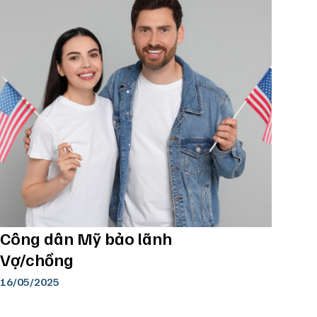
Công dân Mỹ bảo lãnh
Go
Vợ/chồng
16/05/2025
16/