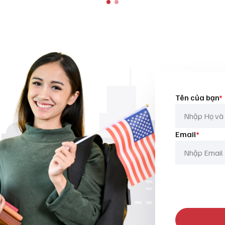
Tên của bạn
*
Email
*