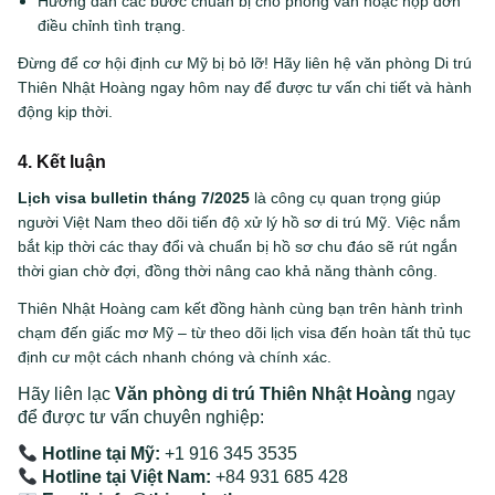
Hướng dẫn các bước chuẩn bị cho phỏng vấn hoặc nộp đơn
điều chỉnh tình trạng.
Đừng để cơ hội định cư Mỹ bị bỏ lỡ! Hãy liên hệ văn phòng Di trú
Thiên Nhật Hoàng ngay hôm nay để được tư vấn chi tiết và hành
động kịp thời.
4. Kết luận
Lịch visa bulletin tháng 7/2025
là công cụ quan trọng giúp
người Việt Nam theo dõi tiến độ xử lý hồ sơ di trú Mỹ. Việc nắm
bắt kịp thời các thay đổi và chuẩn bị hồ sơ chu đáo sẽ rút ngắn
thời gian chờ đợi, đồng thời nâng cao khả năng thành công.
Thiên Nhật Hoàng cam kết đồng hành cùng bạn trên hành trình
chạm đến giấc mơ Mỹ – từ theo dõi lịch visa đến hoàn tất thủ tục
định cư một cách nhanh chóng và chính xác.
Hãy liên lạc
Văn phòng di trú Thiên Nhật Hoàng
ngay
để được tư vấn chuyên nghiệp:
Hotline tại Mỹ:
+1 916 345 3535
Hotline tại Việt Nam:
+84 931 685 428