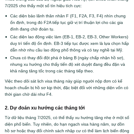
7/2025 cho thấy một số tín hiệu tích cực:
Các diện bảo lãnh thân nhân F (F1, F2A, F3, F4) nhìn chung
ổn định, trong đó F2A tiếp tục giữ vị trí thuận lợi cho các gia
đình đang chờ đoàn tụ.
Các diện lao động việc làm (EB-1, EB-2, EB-3, Other Workers)
duy trì tiến độ ổn định. EB-3 tiếp tục được xem là lựa chọn hấp
dẫn nhờ nhu cầu lao động phổ thông và có tay nghề tại Mỹ.
Chưa có thay đổi đột phá ở bảng B (ngày chấp nhận hồ sơ),
nhưng xu hướng cho thấy tiến độ xét duyệt đang đều đặn và
khả năng tăng tốc trong các tháng tiếp theo.
Việc theo dõi sát lịch visa tháng này giúp người nộp đơn có kế
hoạch chuẩn bị hồ sơ kịp thời, đặc biệt đối với những diện vốn có
thời gian chờ dài như F4.
2. Dự đoán xu hướng các tháng tới
Từ dữ liệu tháng 7/2025, có thể thấy xu hướng tăng nhẹ ở một số
diện phổ biến. Tuy nhiên, do hạn ngạch visa hàng năm, sự dồn
hồ sơ hoặc thay đổi chính sách nhập cư có thể làm lịch biến động