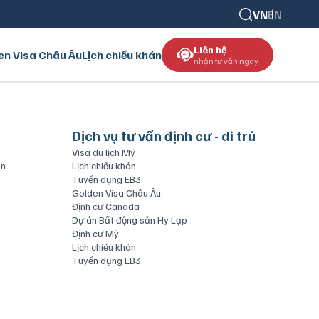
VN
EN
Liên hệ
en Visa Châu Âu
Lịch chiếu khán
nhận tư vấn ngay
Dịch vụ tư vấn định cư - di trú
Visa du lịch Mỹ
ăn
Lịch chiếu khán
Tuyển dụng EB3
Golden Visa Châu Âu
Định cư Canada
Dự án Bất động sản Hy Lạp
Định cư Mỹ
Lịch chiếu khán
Tuyển dụng EB3