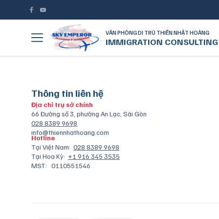
VĂN PHÒNG DI TRÚ THIÊN NHẬT HOÀNG
IMMIGRATION CONSULTING
Thông tin liên hệ
Địa chỉ trụ sở chính
66 Đường số 3, phường An Lạc, Sài Gòn
028 8389 9698
info@thiennhathoang.com
Hotline
Tại Việt Nam:
028 8389 9698
Tại Hoa Kỳ:
+1 916 345 3535
MST:
0110551546