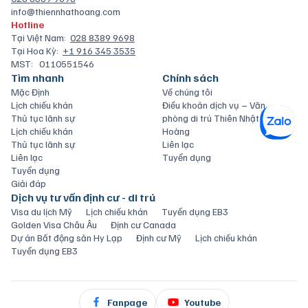
info@thiennhathoang.com
Hotline
Tại Việt Nam:
028 8389 9698
Tại Hoa Kỳ:
+1 916 345 3535
MST:
0110551546
Tìm nhanh
Chính sách
Mặc Định
Về chúng tôi
Lịch chiếu khán
Điều khoản dịch vụ – Văn
Thủ tục lãnh sự
phòng di trú Thiên Nhật
Lịch chiếu khán
Hoàng
Thủ tục lãnh sự
Liên lạc
Liên lạc
Tuyển dụng
Tuyển dụng
Giải đáp
Dịch vụ tư vấn định cư - di trú
Visa du lịch Mỹ
Lịch chiếu khán
Tuyển dụng EB3
Golden Visa Châu Âu
Định cư Canada
Dự án Bất động sản Hy Lạp
Định cư Mỹ
Lịch chiếu khán
Tuyển dụng EB3
Fanpage
Youtube