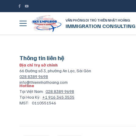
VĂN PHÒNG DI TRÚ THIÊN NHẬT HOÀNG
IMMIGRATION CONSULTING
Thông tin liên hệ
Địa chỉ trụ sở chính
66 Đường số 3, phường An Lạc, Sài Gòn
028 8389 9698
info@thiennhathoang.com
Hotline
Tại Việt Nam:
028 8389 9698
Tại Hoa Kỳ:
+1 916 345 3535
MST:
0110551546