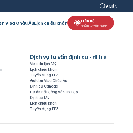
VN
EN
Liên hệ
en Visa Châu Âu
Lịch chiếu khán
nhận tư vấn ngay
Dịch vụ tư vấn định cư - di trú
Visa du lịch Mỹ
ăn
Lịch chiếu khán
Tuyển dụng EB3
Golden Visa Châu Âu
Định cư Canada
Dự án Bất động sản Hy Lạp
Định cư Mỹ
Lịch chiếu khán
Tuyển dụng EB3