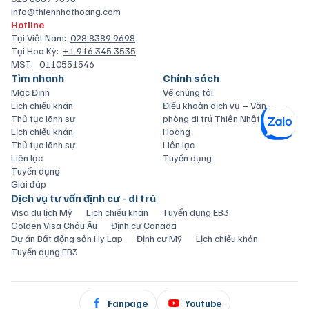
info@thiennhathoang.com
Hotline
Tại Việt Nam:
028 8389 9698
Tại Hoa Kỳ:
+1 916 345 3535
MST:
0110551546
Tìm nhanh
Chính sách
Mặc Định
Về chúng tôi
Lịch chiếu khán
Điều khoản dịch vụ – Văn
Thủ tục lãnh sự
phòng di trú Thiên Nhật
Lịch chiếu khán
Hoàng
Thủ tục lãnh sự
Liên lạc
Liên lạc
Tuyển dụng
Tuyển dụng
Giải đáp
Dịch vụ tư vấn định cư - di trú
Visa du lịch Mỹ
Lịch chiếu khán
Tuyển dụng EB3
Golden Visa Châu Âu
Định cư Canada
Dự án Bất động sản Hy Lạp
Định cư Mỹ
Lịch chiếu khán
Tuyển dụng EB3
Fanpage
Youtube