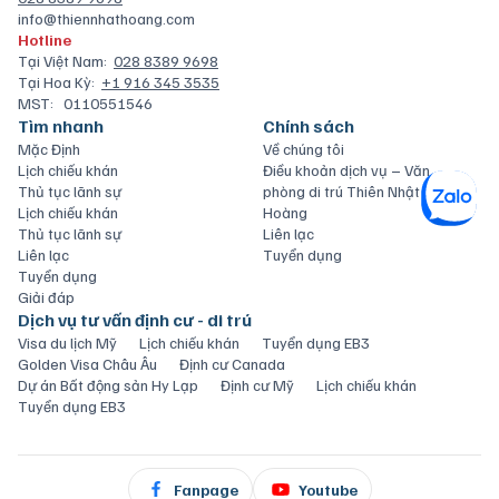
info@thiennhathoang.com
Hotline
Tại Việt Nam:
028 8389 9698
Tại Hoa Kỳ:
+1 916 345 3535
MST:
0110551546
Tìm nhanh
Chính sách
Mặc Định
Về chúng tôi
Lịch chiếu khán
Điều khoản dịch vụ – Văn
Thủ tục lãnh sự
phòng di trú Thiên Nhật
Lịch chiếu khán
Hoàng
Thủ tục lãnh sự
Liên lạc
Liên lạc
Tuyển dụng
Tuyển dụng
Giải đáp
Dịch vụ tư vấn định cư - di trú
Visa du lịch Mỹ
Lịch chiếu khán
Tuyển dụng EB3
Golden Visa Châu Âu
Định cư Canada
Dự án Bất động sản Hy Lạp
Định cư Mỹ
Lịch chiếu khán
Tuyển dụng EB3
Fanpage
Youtube