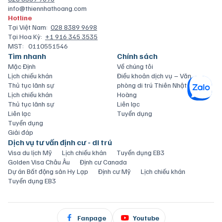
info@thiennhathoang.com
Hotline
Tại Việt Nam:
028 8389 9698
Tại Hoa Kỳ:
+1 916 345 3535
MST:
0110551546
Tìm nhanh
Chính sách
Mặc Định
Về chúng tôi
Lịch chiếu khán
Điều khoản dịch vụ – Văn
Thủ tục lãnh sự
phòng di trú Thiên Nhật
Lịch chiếu khán
Hoàng
Thủ tục lãnh sự
Liên lạc
Liên lạc
Tuyển dụng
Tuyển dụng
Giải đáp
Dịch vụ tư vấn định cư - di trú
Visa du lịch Mỹ
Lịch chiếu khán
Tuyển dụng EB3
Golden Visa Châu Âu
Định cư Canada
Dự án Bất động sản Hy Lạp
Định cư Mỹ
Lịch chiếu khán
Tuyển dụng EB3
Fanpage
Youtube