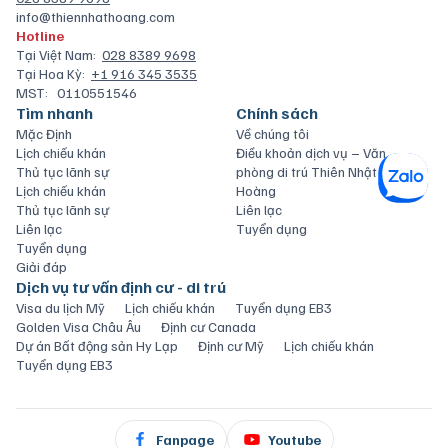
info@thiennhathoang.com
Hotline
Tại Việt Nam:
028 8389 9698
Tại Hoa Kỳ:
+1 916 345 3535
MST:
0110551546
Tìm nhanh
Chính sách
Mặc Định
Về chúng tôi
Lịch chiếu khán
Điều khoản dịch vụ – Văn
Thủ tục lãnh sự
phòng di trú Thiên Nhật
Lịch chiếu khán
Hoàng
Thủ tục lãnh sự
Liên lạc
Liên lạc
Tuyển dụng
Tuyển dụng
Giải đáp
Dịch vụ tư vấn định cư - di trú
Visa du lịch Mỹ
Lịch chiếu khán
Tuyển dụng EB3
Golden Visa Châu Âu
Định cư Canada
Dự án Bất động sản Hy Lạp
Định cư Mỹ
Lịch chiếu khán
Tuyển dụng EB3
Fanpage
Youtube