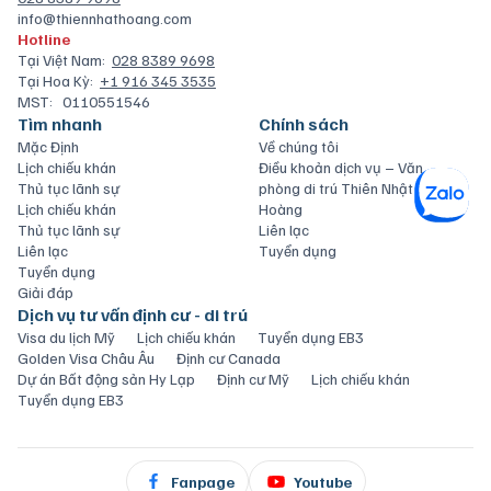
info@thiennhathoang.com
Hotline
Tại Việt Nam:
028 8389 9698
Tại Hoa Kỳ:
+1 916 345 3535
MST:
0110551546
Tìm nhanh
Chính sách
Mặc Định
Về chúng tôi
Lịch chiếu khán
Điều khoản dịch vụ – Văn
Thủ tục lãnh sự
phòng di trú Thiên Nhật
Lịch chiếu khán
Hoàng
Thủ tục lãnh sự
Liên lạc
Liên lạc
Tuyển dụng
Tuyển dụng
Giải đáp
Dịch vụ tư vấn định cư - di trú
Visa du lịch Mỹ
Lịch chiếu khán
Tuyển dụng EB3
Golden Visa Châu Âu
Định cư Canada
Dự án Bất động sản Hy Lạp
Định cư Mỹ
Lịch chiếu khán
Tuyển dụng EB3
Fanpage
Youtube