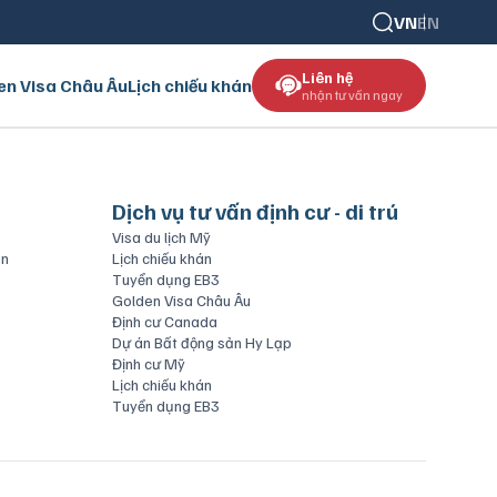
VN
EN
Liên hệ
en Visa Châu Âu
Lịch chiếu khán
nhận tư vấn ngay
Dịch vụ tư vấn định cư - di trú
Visa du lịch Mỹ
ăn
Lịch chiếu khán
Tuyển dụng EB3
Golden Visa Châu Âu
Định cư Canada
Dự án Bất động sản Hy Lạp
Định cư Mỹ
Lịch chiếu khán
Tuyển dụng EB3