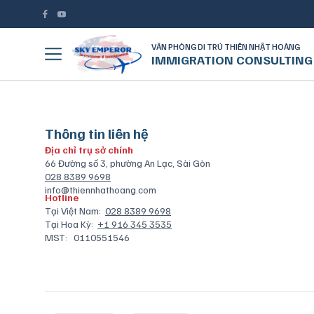
VĂN PHÒNG DI TRÚ THIÊN NHẬT HOÀNG
IMMIGRATION CONSULTING
Thông tin liên hệ
Địa chỉ trụ sở chính
66 Đường số 3, phường An Lạc, Sài Gòn
028 8389 9698
info@thiennhathoang.com
Hotline
Tại Việt Nam:
028 8389 9698
Tại Hoa Kỳ:
+1 916 345 3535
MST:
0110551546