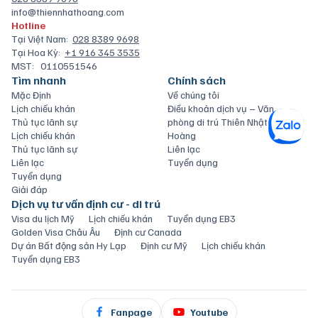
info@thiennhathoang.com
Hotline
Tại Việt Nam:
028 8389 9698
Tại Hoa Kỳ:
+1 916 345 3535
MST:
0110551546
Tìm nhanh
Chính sách
Mặc Định
Về chúng tôi
Lịch chiếu khán
Điều khoản dịch vụ – Văn
Thủ tục lãnh sự
phòng di trú Thiên Nhật
Lịch chiếu khán
Hoàng
Thủ tục lãnh sự
Liên lạc
Liên lạc
Tuyển dụng
Tuyển dụng
Giải đáp
Dịch vụ tư vấn định cư - di trú
Visa du lịch Mỹ
Lịch chiếu khán
Tuyển dụng EB3
Golden Visa Châu Âu
Định cư Canada
Dự án Bất động sản Hy Lạp
Định cư Mỹ
Lịch chiếu khán
Tuyển dụng EB3
Fanpage
Youtube