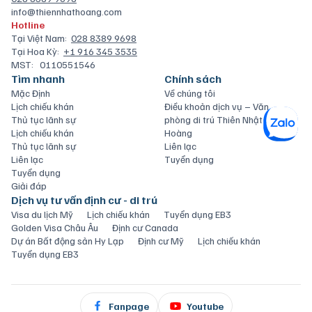
info@thiennhathoang.com
Hotline
Tại Việt Nam:
028 8389 9698
Tại Hoa Kỳ:
+1 916 345 3535
MST:
0110551546
Tìm nhanh
Chính sách
Mặc Định
Về chúng tôi
Lịch chiếu khán
Điều khoản dịch vụ – Văn
Thủ tục lãnh sự
phòng di trú Thiên Nhật
Lịch chiếu khán
Hoàng
Thủ tục lãnh sự
Liên lạc
Liên lạc
Tuyển dụng
Tuyển dụng
Giải đáp
Dịch vụ tư vấn định cư - di trú
Visa du lịch Mỹ
Lịch chiếu khán
Tuyển dụng EB3
Golden Visa Châu Âu
Định cư Canada
Dự án Bất động sản Hy Lạp
Định cư Mỹ
Lịch chiếu khán
Tuyển dụng EB3
Fanpage
Youtube