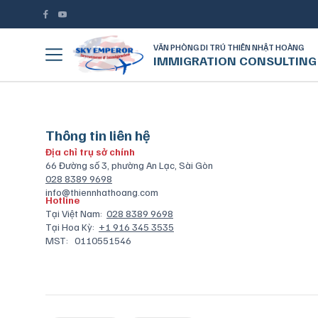
VĂN PHÒNG DI TRÚ THIÊN NHẬT HOÀNG
IMMIGRATION CONSULTING
Thông tin liên hệ
Địa chỉ trụ sở chính
66 Đường số 3, phường An Lạc, Sài Gòn
028 8389 9698
info@thiennhathoang.com
Hotline
Tại Việt Nam:
028 8389 9698
Tại Hoa Kỳ:
+1 916 345 3535
MST:
0110551546