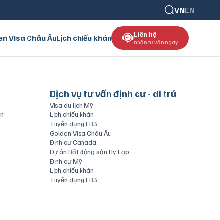
VN
EN
Liên hệ
en Visa Châu Âu
Lịch chiếu khán
nhận tư vấn ngay
Dịch vụ tư vấn định cư - di trú
Visa du lịch Mỹ
ăn
Lịch chiếu khán
Tuyển dụng EB3
Golden Visa Châu Âu
Định cư Canada
Dự án Bất động sản Hy Lạp
Định cư Mỹ
Lịch chiếu khán
Tuyển dụng EB3