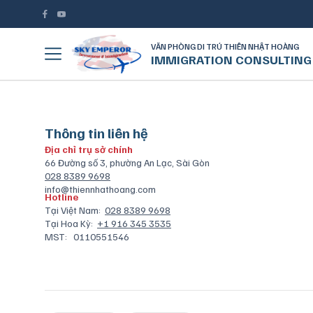
VĂN PHÒNG DI TRÚ THIÊN NHẬT HOÀNG
IMMIGRATION CONSULTING
Thông tin liên hệ
Địa chỉ trụ sở chính
66 Đường số 3, phường An Lạc, Sài Gòn
028 8389 9698
info@thiennhathoang.com
Hotline
Tại Việt Nam:
028 8389 9698
Tại Hoa Kỳ:
+1 916 345 3535
MST:
0110551546