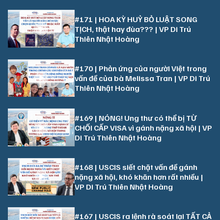
#171 | HOA KỲ HUỶ BỎ LUẬT SONG
TỊCH, thật hay đùa??? | VP Di Trú
Thiên Nhật Hoàng
#170 | Phản ứng của người Việt trong
vấn đề của bà Melissa Tran | VP Di Trú
Thiên Nhật Hoàng
#169 | NÓNG! Ung thư có thể bị TỪ
CHỐI CẤP VISA vì gánh nặng xã hội | VP
Di Trú Thiên Nhật Hoàng
#168 | USCIS siết chặt vấn đề gánh
nặng xã hội, khó khăn hơn rất nhiều |
VP Di Trú Thiên Nhật Hoàng
#167 | USCIS ra lệnh rà soát lại TẤT CẢ