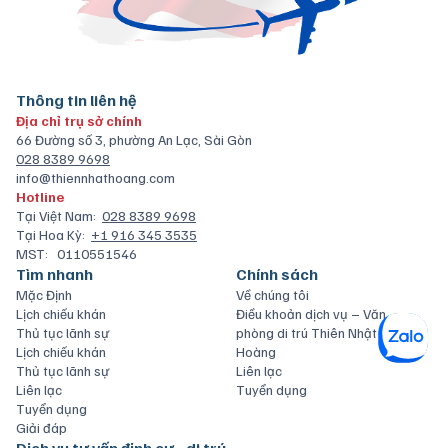
Thông tin liên hệ
Địa chỉ trụ sở chính
66 Đường số 3, phường An Lạc, Sài Gòn
028 8389 9698
info@thiennhathoang.com
Hotline
Tại Việt Nam:
028 8389 9698
Tại Hoa Kỳ:
+1 916 345 3535
MST:
0110551546
Tìm nhanh
Chính sách
Mặc Định
Về chúng tôi
Lịch chiếu khán
Điều khoản dịch vụ – Văn
Thủ tục lãnh sự
phòng di trú Thiên Nhật
Lịch chiếu khán
Hoàng
Thủ tục lãnh sự
Liên lạc
Liên lạc
Tuyển dụng
Tuyển dụng
Giải đáp