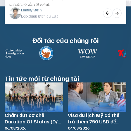
chi tiết mà vẫn rất vui vẻ.
Christine Nguyen
Louis Tran
Henry Vo
Sinh viên du học Mỹ
Du khách Mỹ
Lao động định cư EB3
Đối tác của chúng tôi
Tin tức mới từ chúng tôi
Chấm dứt cơ chế
Visa du lịch Mỹ có thể
Duration Of Status (D/S)
trả thêm 750 USD để
đối với du học sinh từ
được phỏng vấn nhanh
06/08/2026
04/08/2026