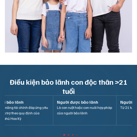
Điều kiện bảo lãnh con độc thân >21
tuổi
Người bảo lãnh
Người bảo lãnh
Ng
Là thường trú nhân hợp pháp của
Có Thẻ Xanh còn hiệu lực
Có 
Hoa Kỳ
cầu
Chí