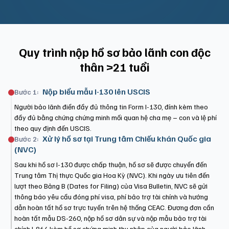
Quy trình nộp hồ sơ bảo lãnh con độc
thân >21 tuổi
Nộp biểu mẫu I-130 lên USCIS
Bước 1:
Người bảo lãnh điền đầy đủ thông tin Form I-130, đính kèm theo
đầy đủ bằng chứng chứng minh mối quan hệ cha mẹ – con và lệ phí
theo quy định đến USCIS.
Xử lý hồ sơ tại Trung tâm Chiếu khán Quốc gia
Bước 2:
(NVC)
Sau khi hồ sơ I-130 được chấp thuận, hồ sơ sẽ được chuyển đến
Trung tâm Thị thực Quốc gia Hoa Kỳ (NVC). Khi ngày ưu tiên đến
lượt theo Bảng B (Dates for Filing) của Visa Bulletin, NVC sẽ gửi
thông báo yêu cầu đóng phí visa, phí bảo trợ tài chính và hướng
dẫn hoàn tất hồ sơ trực tuyến trên hệ thống CEAC. Đương đơn cần
hoàn tất mẫu DS-260, nộp hồ sơ dân sự và nộp mẫu bảo trợ tài
chính I-864 kèm hồ sơ chứng minh thu nhập của người bảo lãnh.