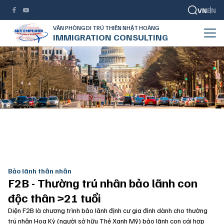
VN
EN
VĂN PHÒNG DI TRÚ THIÊN NHẬT HOÀNG
IMMIGRATION CONSULTING
Bảo lãnh thân nhân
TRANG CHỦ
BẢO LÃNH THÂN NHÂN
THƯỜNG TRÚ NHÂN BẢO LÃNH CON ĐỘC THÂN >21 TUỔI
Bảo lãnh thân nhân
F2B - Thường trú nhân bảo lãnh con
độc thân >21 tuổi
Diện F2B là chương trình bảo lãnh định cư gia đình dành cho thường
trú nhân Hoa Kỳ (người sở hữu Thẻ Xanh Mỹ) bảo lãnh con cái hợp