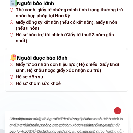
Người bảo lãnh
Thẻ xanh, giấy tờ chứng minh tình trạng thường trú
nhân hợp pháp tại Hoa Kỳ
Giấy đăng ký kết hôn (nếu có kết hôn), Giấy li hôn
(nếu li hôn)
Hồ sơ bảo trợ tài chính (Giấy tờ thuế 3 năm gần
nhất)
Người được bảo lãnh
Giấy tờ cá nhân còn hiệu lực ( Hộ chiếu, Giấy khai
sinh, Hộ khẩu hoặc giấy xác nhận cư trú)
Hồ sơ dân sự
Hồ sơ khám sức khoẻ
Cái mình thích nhất là làm việc rất rõ ràng: phí bao nhiêu nói bao
Làm diện nào cũng có người hiểu rõ từ A–Z. Điểm mình thích nhất là
nhiêu, giấy tờ cần gì nói đúng cái đó, không mờ ám. Làm xong thấy
ai cũng thân thiện, không bao giờ làm khách cảm thấy ngại hỏi. Từ
yên tâm 100%! Chỉ ước gặp văn phòng này sớm hơn.
bảo lãnh vợ chồng, du lịch, qua định cư… cái gì cũng được hướng dẫn