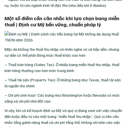
vụ, hoặc từ các ngành kinh tế đặc thù (như dầu khí ở Alaska).
Một số điểm cần cân nhắc khi lựa chọn bang miễn
thuế | Định cư Mỹ bền vững, chuẩn pháp lý
Mặc dù không thu thuế thu nhập cá nhân nghe có vẻ hấp dẫn, nhưng
cư dân có thể phải đóng mức thuế khác cao hơn:
– Thuế bán hàng (Sales Tax): Ở nhiều bang miễn thuế thu nhập, thuế
bán hàng thường cao hơn mức trung bình.
– Thuế tài sản (Property Tax): Ở những bang như Texas, thuế tài sản
là nguồn thu chính.
– Chi phí sinh hoạt: Các bang như Washington hoặc Nevada có mức
sống và chi phí nhà đất cao.
Vì vậy, khi có kế hoạch định cư Mỹ và quý vị đang xem xét việc chuyển
đến hoặc đầu tư vào một bang “miễn thuế thu nhập”, Quý vị nên cân
nhắc tổng gánh nặng thuế và chi phí tổng thể, không chỉ nhìn vào việc