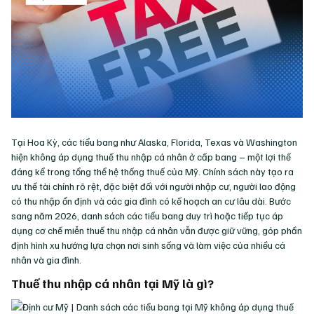
Tại Hoa Kỳ, các tiểu bang như Alaska, Florida, Texas và Washington
hiện không áp dụng thuế thu nhập cá nhân ở cấp bang – một lợi thế
đáng kể trong tổng thể hệ thống thuế của Mỹ. Chính sách này tạo ra
ưu thế tài chính rõ rệt, đặc biệt đối với người nhập cư, người lao động
có thu nhập ổn định và các gia đình có kế hoạch an cư lâu dài. Bước
sang năm 2026, danh sách các tiểu bang duy trì hoặc tiếp tục áp
dụng cơ chế miễn thuế thu nhập cá nhân vẫn được giữ vững, góp phần
định hình xu hướng lựa chọn nơi sinh sống và làm việc của nhiều cá
nhân và gia đình.
Thuế thu nhập cá nhân tại Mỹ là gì?