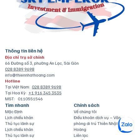
Thông tin liên hệ
Địa chỉ trụ sở chính
66 Đường số 3, phường An Lạc, Sài Gòn
028 8389 9698
info@thiennhathoang.com
Hotline
Tại Việt Nam:
028 8389 9698
Tại Hoa Kỳ:
+1 916 345 3535
MST:
0110551546
Tìm nhanh
Chính sách
Mặc Định
Về chúng tôi
Lịch chiếu khán
Điều khoản dịch vụ – Văn
Thủ tục lãnh sự
phòng di trú Thiên Nhật
Lịch chiếu khán
Hoàng
Thủ tục lãnh sự
Liên lạc