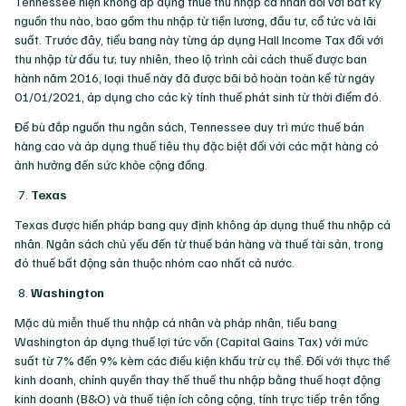
Tennessee hiện không áp dụng thuế thu nhập cá nhân đối với bất kỳ
nguồn thu nào, bao gồm thu nhập từ tiền lương, đầu tư, cổ tức và lãi
suất. Trước đây, tiểu bang này từng áp dụng Hall Income Tax đối với
thu nhập từ đầu tư; tuy nhiên, theo lộ trình cải cách thuế được ban
hành năm 2016, loại thuế này đã được bãi bỏ hoàn toàn kể từ ngày
01/01/2021, áp dụng cho các kỳ tính thuế phát sinh từ thời điểm đó.
Để bù đắp nguồn thu ngân sách, Tennessee duy trì mức thuế bán
hàng cao và áp dụng thuế tiêu thụ đặc biệt đối với các mặt hàng có
ảnh hưởng đến sức khỏe cộng đồng.
Texas
Texas được hiến pháp bang quy định không áp dụng thuế thu nhập cá
nhân. Ngân sách chủ yếu đến từ thuế bán hàng và thuế tài sản, trong
đó thuế bất động sản thuộc nhóm cao nhất cả nước.
Washington
Mặc dù miễn thuế thu nhập cá nhân và pháp nhân, tiểu bang
Washington áp dụng thuế lợi tức vốn (Capital Gains Tax) với mức
suất từ 7% đến 9% kèm các điều kiện khấu trừ cụ thể. Đối với thực thể
kinh doanh, chính quyền thay thế thuế thu nhập bằng thuế hoạt động
kinh doanh (B&O) và thuế tiện ích công cộng, tính trực tiếp trên tổng