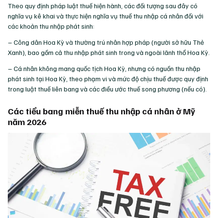
Theo quy định pháp luật thuế hiện hành, các đối tượng sau đây có
nghĩa vụ kê khai và thực hiện nghĩa vụ thuế thu nhập cá nhân đối với
các khoản thu nhập phát sinh:
– Công dân Hoa Kỳ và thường trú nhân hợp pháp (người sở hữu Thẻ
Xanh), bao gồm cả thu nhập phát sinh trong và ngoài lãnh thổ Hoa Kỳ.
– Cá nhân không mang quốc tịch Hoa Kỳ, nhưng có nguồn thu nhập
phát sinh tại Hoa Kỳ, theo phạm vi và mức độ chịu thuế được quy định
trong luật thuế liên bang và các điều ước thuế song phương (nếu có).
Các tiểu bang miễn thuế thu nhập cá nhân ở Mỹ
năm 2026