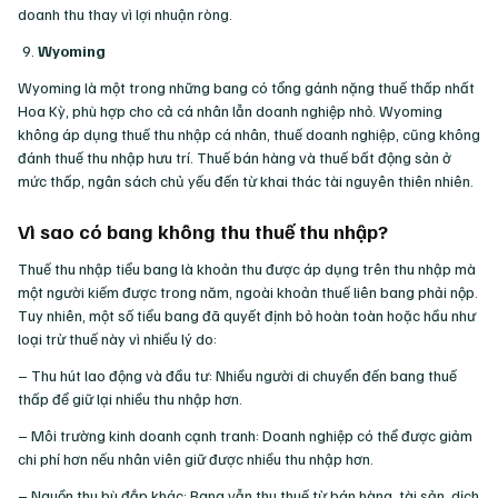
doanh thu thay vì lợi nhuận ròng.
Wyoming
Wyoming là một trong những bang có tổng gánh nặng thuế thấp nhất
Hoa Kỳ, phù hợp cho cả cá nhân lẫn doanh nghiệp nhỏ. Wyoming
không áp dụng thuế thu nhập cá nhân, thuế doanh nghiệp, cũng không
đánh thuế thu nhập hưu trí. Thuế bán hàng và thuế bất động sản ở
mức thấp, ngân sách chủ yếu đến từ khai thác tài nguyên thiên nhiên.
Vì sao có bang không thu thuế thu nhập?
Thuế thu nhập tiểu bang là khoản thu được áp dụng trên thu nhập mà
một người kiếm được trong năm, ngoài khoản thuế liên bang phải nộp.
Tuy nhiên, một số tiểu bang đã quyết định bỏ hoàn toàn hoặc hầu như
loại trừ thuế này vì nhiều lý do:
– Thu hút lao động và đầu tư: Nhiều người di chuyển đến bang thuế
thấp để giữ lại nhiều thu nhập hơn.
– Môi trường kinh doanh cạnh tranh: Doanh nghiệp có thể được giảm
chi phí hơn nếu nhân viên giữ được nhiều thu nhập hơn.
– Nguồn thu bù đắp khác: Bang vẫn thu thuế từ bán hàng, tài sản, dịch