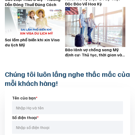
Độc Đáo Về Hoa Kỳ
Dẫn Đóng Thuế Đúng Cách
Sai lầm phổ biến khi xin Visa
du lịch Mỹ
Bảo lãnh vợ chồng sang Mỹ
định cư: Thủ tục, thời gian và
hồ sơ cần chuẩn bị
Chúng tôi luôn
lắng nghe thắc mắc của
mỗi khách hàng!
Tên của bạn
*
Số điện thoại
*