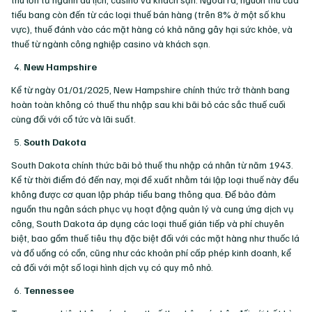
tiểu bang còn đến từ các loại thuế bán hàng (trên 8% ở một số khu
vực), thuế đánh vào các mặt hàng có khả năng gây hại sức khỏe, và
thuế từ ngành công nghiệp casino và khách sạn.
New Hampshire
Kể từ ngày 01/01/2025, New Hampshire chính thức trở thành bang
hoàn toàn không có thuế thu nhập sau khi bãi bỏ các sắc thuế cuối
cùng đối với cổ tức và lãi suất.
South Dakota
South Dakota chính thức bãi bỏ thuế thu nhập cá nhân từ năm 1943.
Kể từ thời điểm đó đến nay, mọi đề xuất nhằm tái lập loại thuế này đều
không được cơ quan lập pháp tiểu bang thông qua. Để bảo đảm
nguồn thu ngân sách phục vụ hoạt động quản lý và cung ứng dịch vụ
công, South Dakota áp dụng các loại thuế gián tiếp và phí chuyên
biệt, bao gồm thuế tiêu thụ đặc biệt đối với các mặt hàng như thuốc lá
và đồ uống có cồn, cũng như các khoản phí cấp phép kinh doanh, kể
cả đối với một số loại hình dịch vụ có quy mô nhỏ.
Tennessee