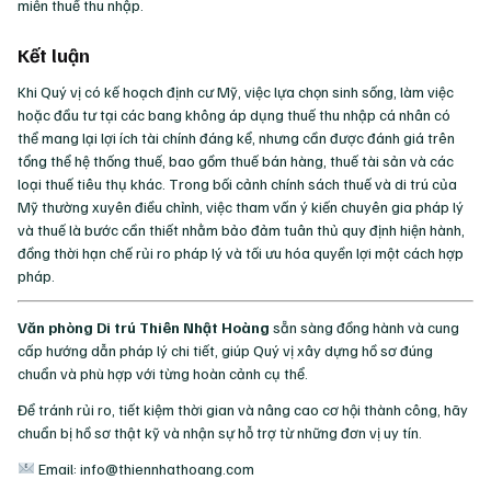
miễn thuế thu nhập.
Kết luận
Khi Quý vị có kế hoạch định cư Mỹ, việc lựa chọn sinh sống, làm việc
hoặc đầu tư tại các bang không áp dụng thuế thu nhập cá nhân có
thể mang lại lợi ích tài chính đáng kể, nhưng cần được đánh giá trên
tổng thể hệ thống thuế, bao gồm thuế bán hàng, thuế tài sản và các
loại thuế tiêu thụ khác. Trong bối cảnh chính sách thuế và di trú của
Mỹ thường xuyên điều chỉnh, việc tham vấn ý kiến chuyên gia pháp lý
và thuế là bước cần thiết nhằm bảo đảm tuân thủ quy định hiện hành,
đồng thời hạn chế rủi ro pháp lý và tối ưu hóa quyền lợi một cách hợp
pháp.
Văn phòng Di trú Thiên Nhật Hoàng
sẵn sàng đồng hành và cung
cấp hướng dẫn pháp lý chi tiết, giúp Quý vị xây dựng hồ sơ đúng
chuẩn và phù hợp với từng hoàn cảnh cụ thể.
Để tránh rủi ro, tiết kiệm thời gian và nâng cao cơ hội thành công, hãy
chuẩn bị hồ sơ thật kỹ và nhận sự hỗ trợ từ những đơn vị uy tín.
Email: info@thiennhathoang.com