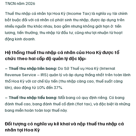
Thuế thu nhập cá nhân tại Hoa Kỳ (Income Tax) là nghĩa vụ tài chính
bắt buộc đối với cá nhân có phát sinh thu nhập, được áp dụng trên
nhiều nguồn thu khác nhau, bao gồm nhưng không giới hạn ở: tiền
lương, tiền thưởng, thu nhập từ đầu tư, cũng như lợi nhuận từ hoạt
động kinh doanh.
Hệ thống thuế thu nhập cá nhân của Hoa Kỳ được tổ
chức theo hai cấp độ quản lý độc lập:
– Thuế thu nhập liên bang:
Do Sở Thuế vụ Hoa Kỳ (Internal
Revenue Service – IRS) quản lý và áp dụng thống nhất trên toàn lãnh
thổ Hoa Kỳ với cơ chế lũy tiến (thu nhập càng cao, thuế suất càng
lớn), dao động từ 10% đến 37%.
– Thuế thu nhập tiểu bang:
Mỗi bang có quy định riêng. Có bang
đánh thuế cao, bang đánh thuế cố định (flat tax), và đặc biệt là những
bang miễn hoàn toàn loại thuế này.
Đối tượng có nghĩa vụ kê khai và nộp thuế thu nhập cá
nhân tại Hoa Kỳ