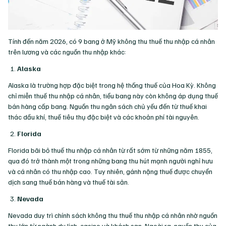
Tính đến năm 2026, có 9 bang ở Mỹ không thu thuế thu nhập cá nhân
trên lương và các nguồn thu nhập khác:
Alaska
Alaska là trường hợp đặc biệt trong hệ thống thuế của Hoa Kỳ. Không
chỉ miễn thuế thu nhập cá nhân, tiểu bang này còn không áp dụng thuế
bán hàng cấp bang. Nguồn thu ngân sách chủ yếu đến từ thuế khai
thác dầu khí, thuế tiêu thụ đặc biệt và các khoản phí tài nguyên.
Florida
Florida bãi bỏ thuế thu nhập cá nhân từ rất sớm từ những năm 1855,
qua đó trở thành một trong những bang thu hút mạnh người nghỉ hưu
và cá nhân có thu nhập cao. Tuy nhiên, gánh nặng thuế được chuyển
dịch sang thuế bán hàng và thuế tài sản.
Nevada
Nevada duy trì chính sách không thu thuế thu nhập cá nhân nhờ nguồn
thu lớn từ ngành du lịch, casino và khách sạn. Ngoài ra, nguồn thu của