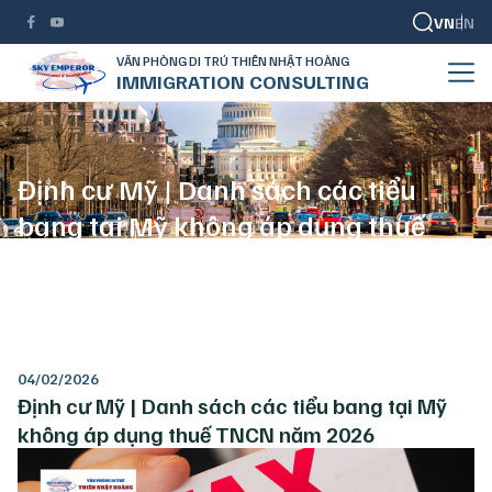
VN
EN
VĂN PHÒNG DI TRÚ THIÊN NHẬT HOÀNG
IMMIGRATION CONSULTING
Định cư Mỹ | Danh sách các tiểu
bang tại Mỹ không áp dụng thuế
TNCN năm 2026
TRANG CHỦ
DI TRÚ MỸ
ĐỊNH CƯ MỸ | DANH SÁCH CÁC TIỂU BANG TẠI MỸ KHÔNG ÁP DỤNG THUẾ TNCN NĂM 2026
04/02/2026
Định cư Mỹ | Danh sách các tiểu bang tại Mỹ
không áp dụng thuế TNCN năm 2026