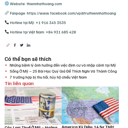
Website: thiennhathoang.com
Fanpage: https://www.facebook.com/vpditruthiennhathoang
Hotline tại Mỹ: +1 916 345 3535
Hotline tại Việt Nam: +84 931 685 428
Có thể bạn sẽ thích
Những bệnh lý ảnh hưởng đến việc định cư và nhập cảnh tại Mỹ
Sống Ở Mỹ – 25 Bài Học Quý Giá Để Thích Nghi Và Thành Công
7 trường hợp bị thu hồi, hủy hộ chiếu Việt Nam
Tin liên quan
America Kỳ Diệu: 14 Sự Thật
Các Loại Thuế Ở Mỹ – Hướng