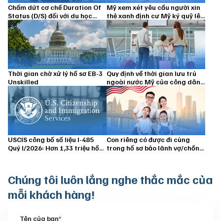
Chấm dứt cơ chế Duration Of
Mỹ xem xét yêu cầu người xin
Status (D/S) đối với du học
thẻ xanh định cư Mỹ ký quỹ lên
sinh từ 15/09/2026
đến 100.000 USD
Thời gian chờ xử lý hồ sơ EB-3
Quy định về thời gian lưu trú
Unskilled
ngoài nước Mỹ của công dân
Hoa Kỳ và thường trú nhân
USCIS công bố số liệu I-485
Con riêng có được đi cùng
Quý I/2026: Hơn 1,33 triệu hồ
trong hồ sơ bảo lãnh vợ/chồng
sơ vẫn đang chờ xử lý
định cư Hoa Kỳ không?
Chúng tôi luôn
lắng nghe thắc mắc của
mỗi khách hàng!
Tên của bạn
*