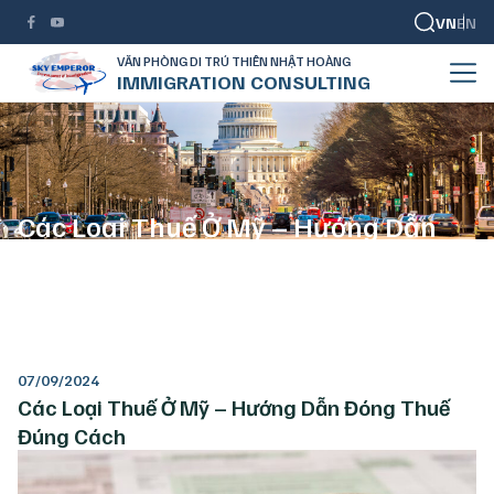
VN
EN
VĂN PHÒNG DI TRÚ THIÊN NHẬT HOÀNG
IMMIGRATION CONSULTING
Các Loại Thuế Ở Mỹ – Hướng Dẫn
Đóng Thuế Đúng Cách
TRANG CHỦ
CUỘC SỐNG MỸ
CÁC LOẠI THUẾ Ở MỸ – HƯỚNG DẪN ĐÓNG THUẾ ĐÚNG CÁCH
07/09/2024
Các Loại Thuế Ở Mỹ – Hướng Dẫn Đóng Thuế
Đúng Cách