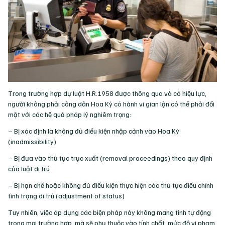
Trong trường hợp dự luật H.R.1958 được thông qua và có hiệu lực,
người không phải công dân Hoa Kỳ có hành vi gian lận có thể phải đối
mặt với các hệ quả pháp lý nghiêm trọng:
– Bị xác định là không đủ điều kiện nhập cảnh vào Hoa Kỳ
(inadmissibility)
– Bị đưa vào thủ tục trục xuất (removal proceedings) theo quy định
của luật di trú
– Bị hạn chế hoặc không đủ điều kiện thực hiện các thủ tục điều chỉnh
tình trạng di trú (adjustment of status)
Tuy nhiên, việc áp dụng các biện pháp này không mang tính tự động
trong mọi trường hợp, mà sẽ phụ thuộc vào tính chất, mức độ vi phạm