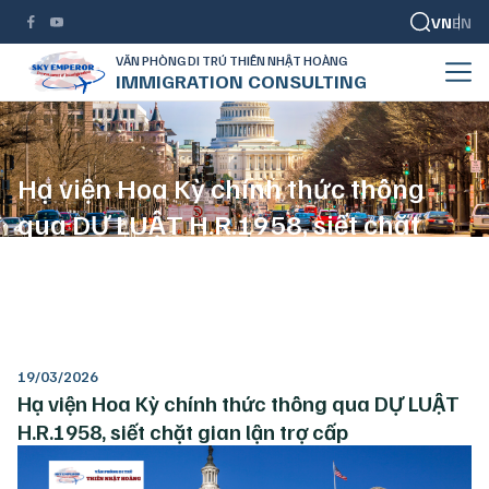
VN
EN
VĂN PHÒNG DI TRÚ THIÊN NHẬT HOÀNG
IMMIGRATION CONSULTING
Hạ viện Hoa Kỳ chính thức thông
qua DỰ LUẬT H.R.1958, siết chặt
gian lận trợ cấp
TRANG CHỦ
DI TRÚ MỸ
HẠ VIỆN HOA KỲ CHÍNH THỨC THÔNG QUA DỰ LUẬT H.R.1958, SIẾT CHẶT GIAN LẬN TRỢ CẤP
19/03/2026
Hạ viện Hoa Kỳ chính thức thông qua DỰ LUẬT
H.R.1958, siết chặt gian lận trợ cấp