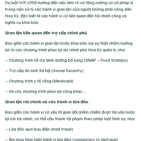
Dự luật H.R.1958 hướng đến việc làm rõ và tăng cường cơ sở pháp lý
trong việc xử lý các hành vi gian lận của người không phải công dân
Hoa Kỳ, đặc biệt là các hành vi có liên quan đến tài chính công và
nghĩa vụ khai báo.
Gian lận liên quan đến trợ cấp chính phủ
Bao gồm các hành vi gian lận hoặc khai báo sai sự thật nhằm hưởng
lợi từ các chương trình phúc lợi do chính phủ Hoa Kỳ quản lý, như:
– Chương trình hỗ trợ dinh dưỡng bổ sung (SNAP – Food Stamps)
– Trợ cấp An sinh Xã hội (Social Security)
– Chương trình y tế công (Medicaid)
– Và các chương trình phúc lợi công khác,…
Gian lận tài chính và các hành vi lừa đảo
Bao gồm các hành vi có yếu tố gian dối nhằm chiếm đoạt tài sản hoặc
lợi ích tài chính, có thể cấu thành tội phạm theo pháp luật hình sự, như:
– Lừa đảo qua bưu điện (mail fraud)
– Âm mưu thực hiện hành vi lừa đảo (conspiracy to defraud)