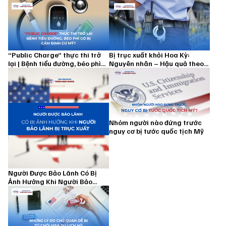
“Public Charge” thực thi trở
Bị trục xuất khỏi Hoa Kỳ:
lại | Bệnh tiểu đường, béo phì
Nguyên nhân – Hậu quả theo
có bị cấm định cư Mỹ?
luật di trú Mỹ
Nhóm người nào đứng trước
nguy cơ bị tước quốc tịch Mỹ
Người Được Bảo Lãnh Có Bị
Ảnh Hưởng Khi Người Bảo
Lãnh Bị Trục Xuất Không?