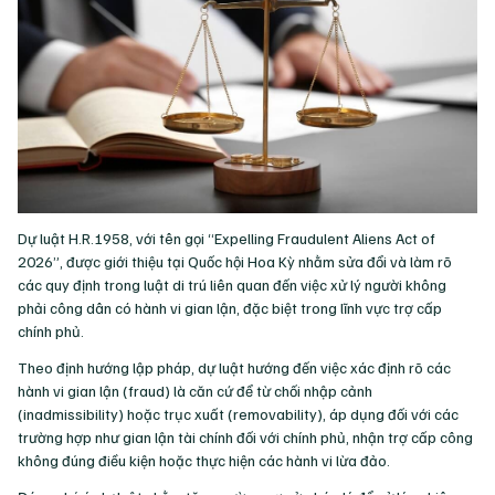
Dự luật H.R.1958, với tên gọi “Expelling Fraudulent Aliens Act of
2026”, được giới thiệu tại Quốc hội Hoa Kỳ nhằm sửa đổi và làm rõ
các quy định trong luật di trú liên quan đến việc xử lý người không
phải công dân có hành vi gian lận, đặc biệt trong lĩnh vực trợ cấp
chính phủ.
Theo định hướng lập pháp, dự luật hướng đến việc xác định rõ các
hành vi gian lận (fraud) là căn cứ để từ chối nhập cảnh
(inadmissibility) hoặc trục xuất (removability), áp dụng đối với các
trường hợp như gian lận tài chính đối với chính phủ, nhận trợ cấp công
không đúng điều kiện hoặc thực hiện các hành vi lừa đảo.