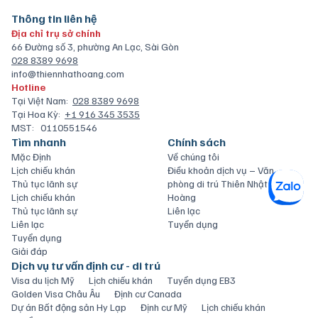
Thông tin liên hệ
Địa chỉ trụ sở chính
66 Đường số 3, phường An Lạc, Sài Gòn
028 8389 9698
info@thiennhathoang.com
Hotline
Tại Việt Nam:
028 8389 9698
Tại Hoa Kỳ:
+1 916 345 3535
MST:
0110551546
Tìm nhanh
Chính sách
Mặc Định
Về chúng tôi
Lịch chiếu khán
Điều khoản dịch vụ – Văn
Thủ tục lãnh sự
phòng di trú Thiên Nhật
Lịch chiếu khán
Hoàng
Thủ tục lãnh sự
Liên lạc
Liên lạc
Tuyển dụng
Tuyển dụng
Giải đáp
Dịch vụ tư vấn định cư - di trú
Visa du lịch Mỹ
Lịch chiếu khán
Tuyển dụng EB3
Golden Visa Châu Âu
Định cư Canada
Dự án Bất động sản Hy Lạp
Định cư Mỹ
Lịch chiếu khán