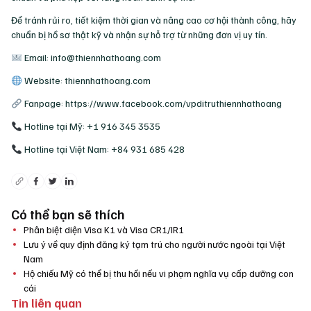
Để tránh rủi ro, tiết kiệm thời gian và nâng cao cơ hội thành công, hãy
chuẩn bị hồ sơ thật kỹ và nhận sự hỗ trợ từ những đơn vị uy tín.
Email: info@thiennhathoang.com
Website: thiennhathoang.com
Fanpage: https://www.facebook.com/vpditruthiennhathoang
Hotline tại Mỹ: +1 916 345 3535
Hotline tại Việt Nam: +84 931 685 428
Có thể bạn sẽ thích
Phân biệt diện Visa K1 và Visa CR1/IR1
Lưu ý về quy định đăng ký tạm trú cho người nước ngoài tại Việt
Nam
Hộ chiếu Mỹ có thể bị thu hồi nếu vi phạm nghĩa vụ cấp dưỡng con
cái
Tin liên quan