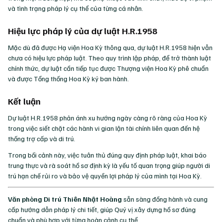
và tình trạng pháp lý cụ thể của từng cá nhân.
Hiệu lực pháp lý của dự luật H.R.1958
Mặc dù đã được Hạ viện Hoa Kỳ thông qua, dự luật H.R.1958 hiện vẫn
chưa có hiệu lực pháp luật. Theo quy trình lập pháp, để trở thành luật
chính thức, dự luật cần tiếp tục được Thượng viện Hoa Kỳ phê chuẩn
và được Tổng thống Hoa Kỳ ký ban hành.
Kết luận
Dự luật H.R.1958 phản ánh xu hướng ngày càng rõ ràng của Hoa Kỳ
trong việc siết chặt các hành vi gian lận tài chính liên quan đến hệ
thống trợ cấp và di trú.
Trong bối cảnh này, việc tuân thủ đúng quy định pháp luật, khai báo
trung thực và rà soát hồ sơ định kỳ là yếu tố quan trọng giúp người di
trú hạn chế rủi ro và bảo vệ quyền lợi pháp lý của mình tại Hoa Kỳ.
Văn phòng Di trú Thiên Nhật Hoàng
sẵn sàng đồng hành và cung
cấp hướng dẫn pháp lý chi tiết, giúp Quý vị xây dựng hồ sơ đúng
chuẩn và phù hợp với từng hoàn cảnh cụ thể.