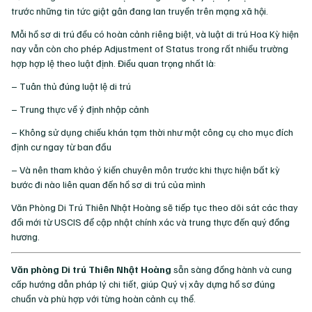
trước những tin tức giật gân đang lan truyền trên mạng xã hội.
Mỗi hồ sơ di trú đều có hoàn cảnh riêng biệt, và luật di trú Hoa Kỳ hiện
nay vẫn còn cho phép Adjustment of Status trong rất nhiều trường
hợp hợp lệ theo luật định. Điều quan trọng nhất là:
– Tuân thủ đúng luật lệ di trú
– Trung thực về ý định nhập cảnh
– Không sử dụng chiếu khán tạm thời như một công cụ cho mục đích
định cư ngay từ ban đầu
– Và nên tham khảo ý kiến chuyên môn trước khi thực hiện bất kỳ
bước đi nào liên quan đến hồ sơ di trú của mình
Văn Phòng Di Trú Thiên Nhật Hoàng sẽ tiếp tục theo dõi sát các thay
đổi mới từ USCIS để cập nhật chính xác và trung thực đến quý đồng
hương.
Văn phòng Di trú Thiên Nhật Hoàng
sẵn sàng đồng hành và cung
cấp hướng dẫn pháp lý chi tiết, giúp Quý vị xây dựng hồ sơ đúng
chuẩn và phù hợp với từng hoàn cảnh cụ thể.