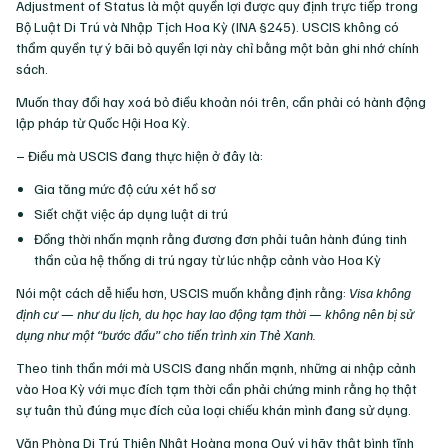
Adjustment of Status là một quyền lợi được quy định trực tiếp trong
Bộ Luật Di Trú và Nhập Tịch Hoa Kỳ (INA §245). USCIS không có
thẩm quyền tự ý bãi bỏ quyền lợi này chỉ bằng một bản ghi nhớ chính
sách.
Muốn thay đổi hay xoá bỏ điều khoản nói trên, cần phải có hành động
lập pháp từ Quốc Hội Hoa Kỳ.
– Điều mà USCIS đang thực hiện ở đây là:
Gia tăng mức độ cứu xét hồ sơ
Siết chặt việc áp dụng luật di trú
Đồng thời nhấn mạnh rằng đương đơn phải tuân hành đúng tinh
thần của hệ thống di trú ngay từ lúc nhập cảnh vào Hoa Kỳ
Nói một cách dễ hiểu hơn, USCIS muốn khẳng định rằng:
Visa không
định cư — như du lịch, du học hay lao động tạm thời — không nên bị sử
dụng như một “bước đầu” cho tiến trình xin Thẻ Xanh.
Theo tinh thần mới mà USCIS đang nhấn mạnh, những ai nhập cảnh
vào Hoa Kỳ với mục đích tạm thời cần phải chứng minh rằng họ thật
sự tuân thủ đúng mục đích của loại chiếu khán mình đang sử dụng.
Văn Phòng Di Trú Thiên Nhật Hoàng mong Quý vị hãy thật bình tĩnh