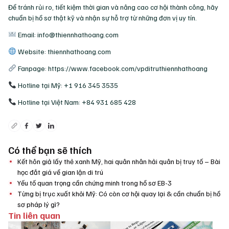
Để tránh rủi ro, tiết kiệm thời gian và nâng cao cơ hội thành công, hãy
chuẩn bị hồ sơ thật kỹ và nhận sự hỗ trợ từ những đơn vị uy tín.
Email: info@thiennhathoang.com
Website: thiennhathoang.com
Fanpage: https://www.facebook.com/vpditruthiennhathoang
Hotline tại Mỹ: +1 916 345 3535
Hotline tại Việt Nam: +84 931 685 428
Có thể bạn sẽ thích
Kết hôn giả lấy thẻ xanh Mỹ, hai quân nhân hải quân bị truy tố – Bài
học đắt giá về gian lận di trú
Yếu tố quan trọng cần chứng minh trong hồ sơ EB-3
Từng bị trục xuất khỏi Mỹ: Có còn cơ hội quay lại & cần chuẩn bị hồ
sơ pháp lý gì?
Tin liên quan