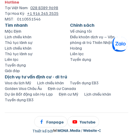
Hotline
Tại Việt Nam:
028 8389 9698
Tại Hoa Kỳ:
+1 916 345 3535
MST:
0110551546
Tìm nhanh
Chính sách
Mặc Định
Về chúng tôi
Lịch chiếu khán
Điều khoản dịch vụ – Văn
Thủ tục lãnh sự
phòng di trú Thiên Nhật
Lịch chiếu khán
Hoàng
Thủ tục lãnh sự
Liên lạc
Liên lạc
Tuyển dụng
Tuyển dụng
Giải đáp
Dịch vụ tư vấn định cư - di trú
Visa du lịch Mỹ
Lịch chiếu khán
Tuyển dụng EB3
Golden Visa Châu Âu
Định cư Canada
Dự án Bất động sản Hy Lạp
Định cư Mỹ
Lịch chiếu khán
Tuyển dụng EB3
Fanpage
Youtube
Thiết kế bởi