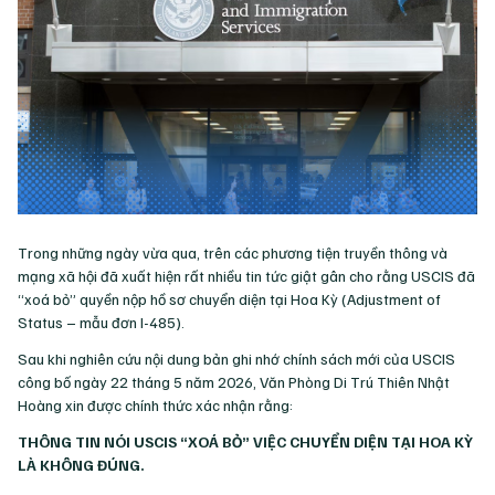
Trong những ngày vừa qua, trên các phương tiện truyền thông và
mạng xã hội đã xuất hiện rất nhiều tin tức giật gân cho rằng USCIS đã
“xoá bỏ” quyền nộp hồ sơ chuyển diện tại Hoa Kỳ (Adjustment of
Status – mẫu đơn I-485).
Sau khi nghiên cứu nội dung bản ghi nhớ chính sách mới của USCIS
công bố ngày 22 tháng 5 năm 2026, Văn Phòng Di Trú Thiên Nhật
Hoàng xin được chính thức xác nhận rằng:
THÔNG TIN NÓI USCIS “XOÁ BỎ” VIỆC CHUYỂN DIỆN TẠI HOA KỲ
LÀ KHÔNG ĐÚNG.