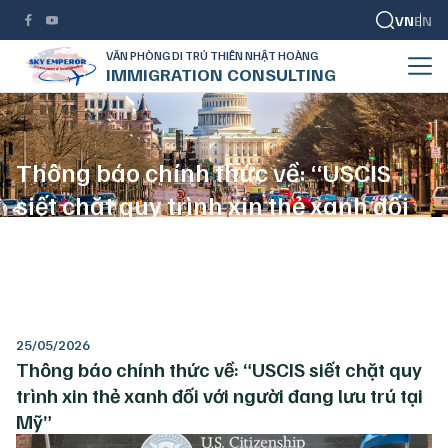
VN
EN
VĂN PHÒNG DI TRÚ THIÊN NHẬT HOÀNG
IMMIGRATION CONSULTING
Thông báo chính thức về: “USCIS
siết chặt quy trình xin thẻ xanh đối
với người đang lưu trú tại Mỹ”
TRANG CHỦ
DI TRÚ MỸ
THÔNG BÁO CHÍNH THỨC VỀ: “USCIS SIẾT CHẶT QUY TRÌNH XIN THẺ XANH ĐỐI VỚI NGƯỜI ĐANG LƯU TRÚ TẠI MỸ”
25/05/2026
Thông báo chính thức về: “USCIS siết chặt quy
trình xin thẻ xanh đối với người đang lưu trú tại
Mỹ”