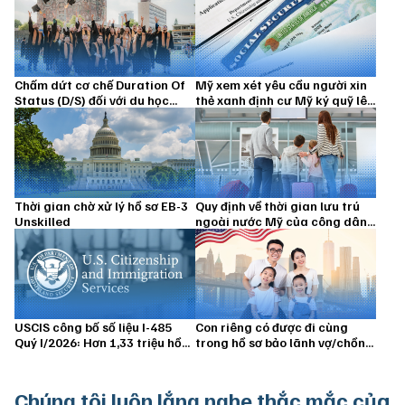
Chấm dứt cơ chế Duration Of
Mỹ xem xét yêu cầu người xin
Status (D/S) đối với du học
thẻ xanh định cư Mỹ ký quỹ lên
sinh từ 15/09/2026
đến 100.000 USD
Thời gian chờ xử lý hồ sơ EB-3
Quy định về thời gian lưu trú
Unskilled
ngoài nước Mỹ của công dân
Hoa Kỳ và thường trú nhân
USCIS công bố số liệu I-485
Con riêng có được đi cùng
Quý I/2026: Hơn 1,33 triệu hồ
trong hồ sơ bảo lãnh vợ/chồng
sơ vẫn đang chờ xử lý
định cư Hoa Kỳ không?
Chúng tôi luôn
lắng nghe thắc mắc của