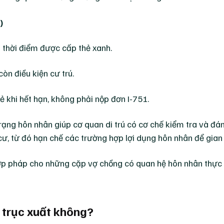
)
i thời điểm được cấp thẻ xanh.
òn điều kiện cư trú.
 khi hết hạn, không phải nộp đơn I-751.
rạng hôn nhân giúp cơ quan di trú có cơ chế kiểm tra và đán
ư, từ đó hạn chế các trường hợp lợi dụng hôn nhân để gian l
ợp pháp cho những cặp vợ chồng có quan hệ hôn nhân thực 
ị trục xuất không?