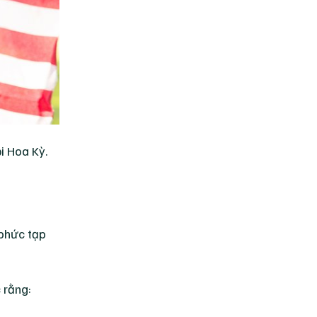
i Hoa Kỳ.
 phức tạp
 rằng: