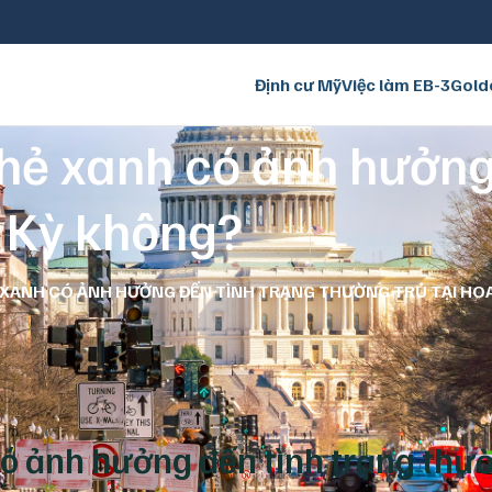
Định cư Mỹ
Việc làm EB-3
Gold
thẻ xanh có ảnh hưởng
a Kỳ không?
Ẻ XANH CÓ ẢNH HƯỞNG ĐẾN TÌNH TRẠNG THƯỜNG TRÚ TẠI HO
 có ảnh hưởng đến tình trạng thư