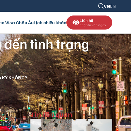
VN
EN
Liên hệ
en Visa Châu Âu
Lịch chiếu khán
nhận tư vấn ngay
 đến tình trạng
A KỲ KHÔNG?
Tin liên quan
ờng