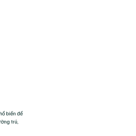
hổ biến để
ờng trú,