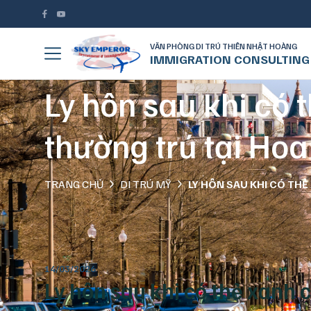
VĂN PHÒNG DI TRÚ THIÊN NHẬT HOÀNG
IMMIGRATION CONSULTING
Ly hôn sau khi có 
thường trú tại Ho
TRANG CHỦ
DI TRÚ MỸ
LY HÔN SAU KHI CÓ TH
14/03/2026
Ly hôn sau khi có thẻ xanh