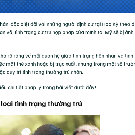
hân, đặc biệt đối với những người định cư tại Hoa Kỳ theo d
an vỡ, tình trạng cư trú hợp pháp của mình tại Mỹ sẽ bị ảnh
khá rõ ràng về mối quan hệ giữa tình trạng hôn nhân và tình
iệc mất thẻ xanh hoặc bị trục xuất, nhưng trong một số trư
ặc duy trì tình trạng thường trú nhân.
u chi tiết pháp lý trong bài viết dưới đây!
loại tình trạng thường trú