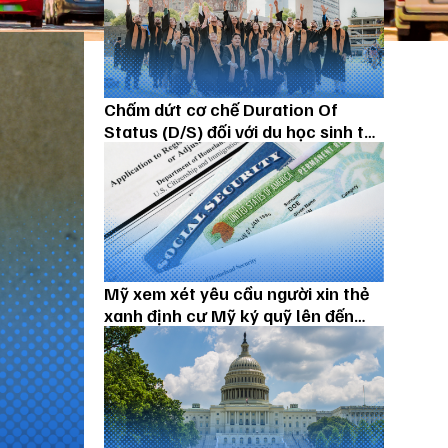
Chấm dứt cơ chế Duration Of
Status (D/S) đối với du học sinh từ
15/09/2026
Mỹ xem xét yêu cầu người xin thẻ
xanh định cư Mỹ ký quỹ lên đến
100.000 USD