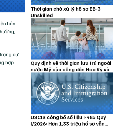
Thời gian chờ xử lý hồ sơ EB-3
Unskilled
iện hôn
 hưởng,
 trạng cư
ờng hợp
Quy định về thời gian lưu trú ngoài
nước Mỹ của công dân Hoa Kỳ và
thường trú nhân
USCIS công bố số liệu I-485 Quý
I/2026: Hơn 1,33 triệu hồ sơ vẫn
đang chờ xử lý