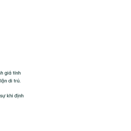
h giá tính
ận di trú.
sự khi định