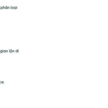
 phân loại
gian lận di
ce.