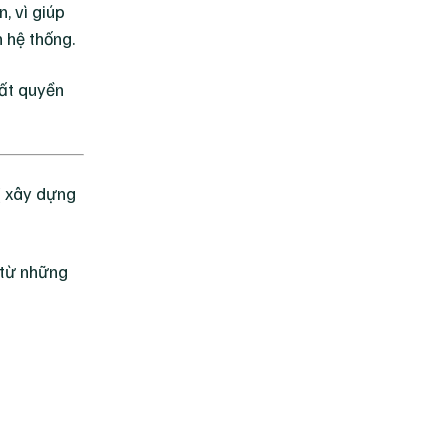
, vì giúp
n hệ thống.
hất quyền
ị xây dựng
ợ từ những