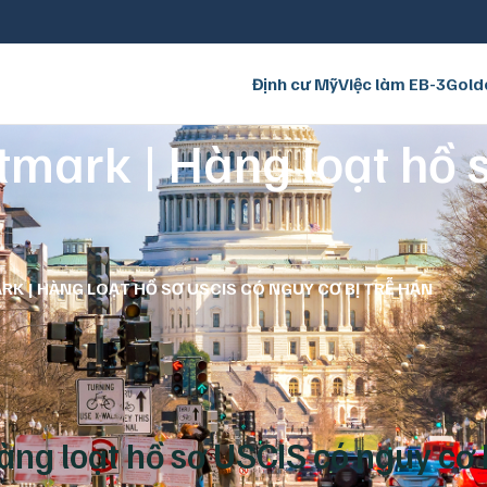
Định cư Mỹ
Việc làm EB-3
Gold
tmark | Hàng loạt hồ 
RK | HÀNG LOẠT HỒ SƠ USCIS CÓ NGUY CƠ BỊ TRỄ HẠN
ng loạt hồ sơ USCIS có nguy cơ b