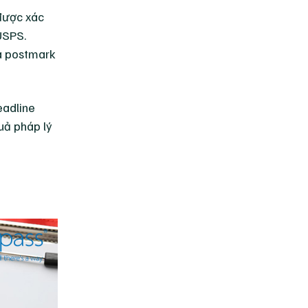
được xác
USPS.
là postmark
eadline
uả pháp lý