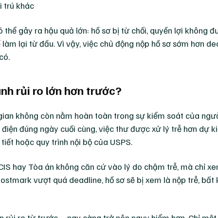
i trú khác
 thể gây ra hậu quả lớn: hồ sơ bị từ chối, quyền lợi không 
ể làm lại từ đầu. Vì vậy, việc chủ động nộp hồ sơ sớm hơn de
có.
ành rủi ro lớn hơn trước?
 gian không còn nằm hoàn toàn trong sự kiểm soát của ngư
điện đúng ngày cuối cùng, việc thư được xử lý trễ hơn dự k
i tiết hoặc quy trình nội bộ của USPS.
SCIS hay Tòa án không căn cứ vào lý do chậm trễ, mà chỉ xe
ostmark vượt quá deadline, hồ sơ sẽ bị xem là nộp trễ, bất 
ẩn rủi ro từ trước – nay càng trở nên nguy hiểm hơn. Chỉ mộ