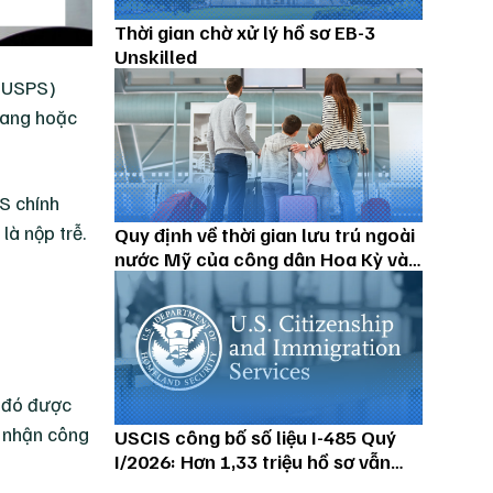
Thời gian chờ xử lý hồ sơ EB-3
Unskilled
 (USPS)
 đang hoặc
S chính
là nộp trễ.
Quy định về thời gian lưu trú ngoài
nước Mỹ của công dân Hoa Kỳ và
thường trú nhân
u đó được
p nhận công
USCIS công bố số liệu I-485 Quý
I/2026: Hơn 1,33 triệu hồ sơ vẫn
đang chờ xử lý