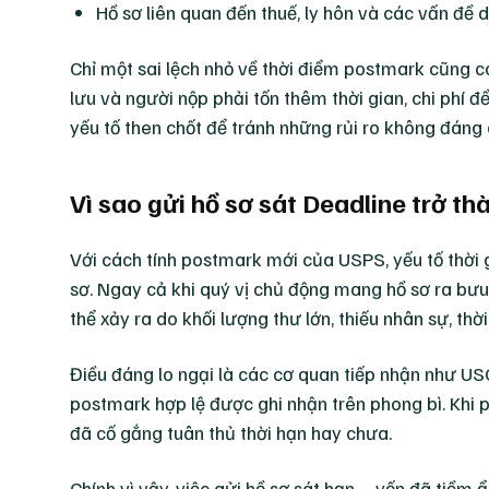
Hồ sơ liên quan đến thuế, ly hôn và các vấn đề d
Chỉ một sai lệch nhỏ về thời điểm postmark cũng có
lưu và người nộp phải tốn thêm thời gian, chi phí đ
yếu tố then chốt để tránh những rủi ro không đáng 
Vì sao gửi hồ sơ sát Deadline trở th
Với cách tính postmark mới của USPS, yếu tố thời
sơ. Ngay cả khi quý vị chủ động mang hồ sơ ra bưu 
thể xảy ra do khối lượng thư lớn, thiếu nhân sự, thờ
Điều đáng lo ngại là các cơ quan tiếp nhận như U
postmark hợp lệ được ghi nhận trên phong bì. Khi p
đã cố gắng tuân thủ thời hạn hay chưa.
Chính vì vậy, việc gửi hồ sơ sát hạn – vốn đã tiềm 