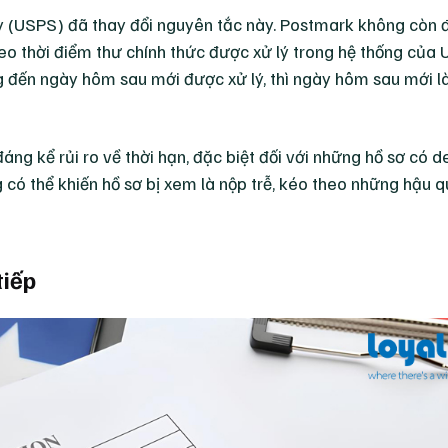
ỳ (USPS) đã thay đổi nguyên tắc này. Postmark không còn 
heo thời điểm thư chính thức được xử lý trong hệ thống của 
 đến ngày hôm sau mới được xử lý, thì ngày hôm sau mới 
áng kể rủi ro về thời hạn, đặc biệt đối với những hồ sơ có d
 có thể khiến hồ sơ bị xem là nộp trễ, kéo theo những hậu q
tiếp