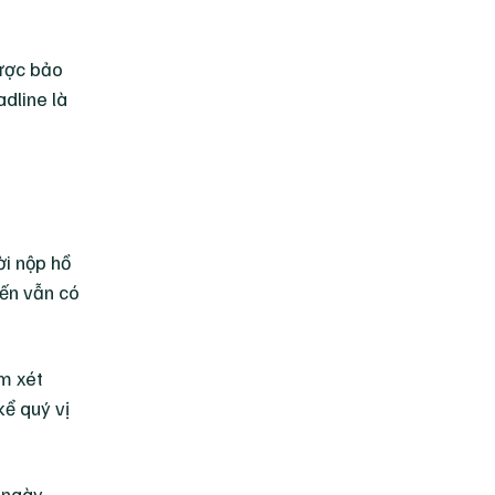
được bảo
adline là
ời nộp hồ
iến vẫn có
m xét
kể quý vị
t ngày