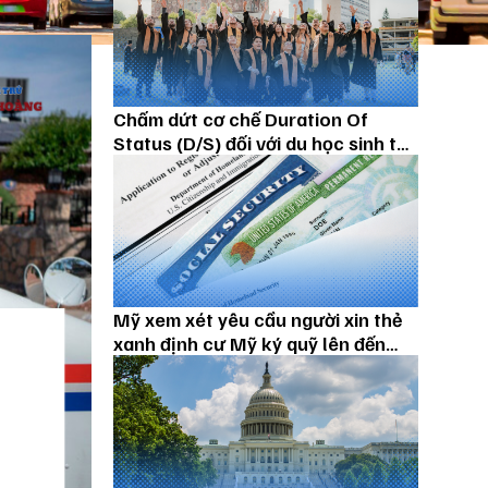
Chấm dứt cơ chế Duration Of
Status (D/S) đối với du học sinh từ
15/09/2026
Mỹ xem xét yêu cầu người xin thẻ
xanh định cư Mỹ ký quỹ lên đến
100.000 USD