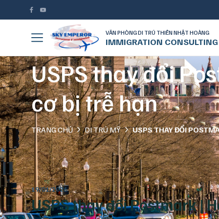
VĂN PHÒNG DI TRÚ THIÊN NHẬT HOÀNG
IMMIGRATION CONSULTING
USPS thay đổi Pos
cơ bị trễ hạn
TRANG CHỦ
DI TRÚ MỸ
USPS THAY ĐỔI POSTMA
19/01/2026
USPS thay đổi Postmark | Hà