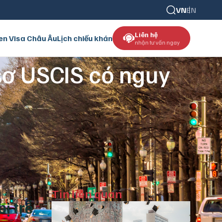
VN
EN
Liên hệ
en Visa Châu Âu
Lịch chiếu khán
nhận tư vấn ngay
sơ USCIS có nguy
Tin liên quan
ị trễ