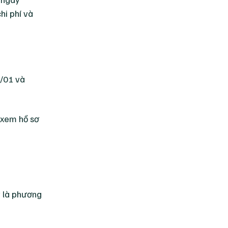
hi phí và
0/01 và
 xem hồ sơ
y là phương