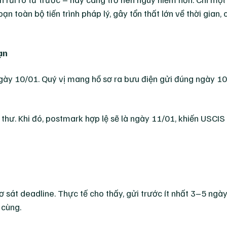
 toàn bộ tiến trình pháp lý, gây tổn thất lớn về thời gian, c
ạn
ngày 10/01. Quý vị mang hồ sơ ra bưu điện gửi đúng ngày 1
thư. Khi đó, postmark hợp lệ sẽ là ngày 11/01, khiến USCIS
sơ sát deadline. Thực tế cho thấy, gửi trước ít nhất 3–5 ngà
 cùng.