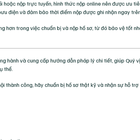
hoặc nộp trực tuyến, hình thức nộp online nên được ưu tiên
ủa bưu điện và đảm bảo thời điểm nộp được ghi nhận ngay trê
ng hơn trong việc chuẩn bị và nộp hồ sơ, từ đó bảo vệ tốt n
g hành và cung cấp hướng dẫn pháp lý chi tiết, giúp Quý v
ụ thể.
 hội thành công, hãy chuẩn bị hồ sơ thật kỹ và nhận sự hỗ tr