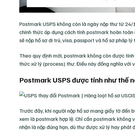
Postmark USPS không còn là ngày nộp thư từ 24/
chính thức áp dụng cách tính postmark hoàn toàn m
sẽ nộp hồ sơ di trú, visa, passport và hồ sơ pháp lý 
Theo quy định mới, postmark không còn được tính 
thức xử lý (process) thư. Điều này đồng nghĩa với v
Postmark USPS được tính như thế 
Trước đây, khi người nộp hồ sơ mang giấy tờ đến
xem là postmark hợp lệ. Chỉ cần postmark không v
nhận là nộp đúng hạn, dù thư được xử lý hay phát đ