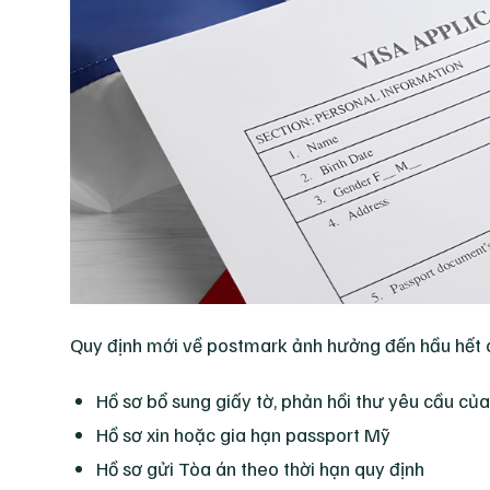
Quy định mới về postmark ảnh hưởng đến hầu hết cá
Hồ sơ bổ sung giấy tờ, phản hồi thư yêu cầu củ
Hồ sơ xin hoặc gia hạn passport Mỹ
Hồ sơ gửi Tòa án theo thời hạn quy định