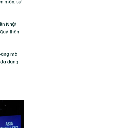
ên môn, sự
iên Nhật
 Quý thân
Hoàng mà
g đa dạng