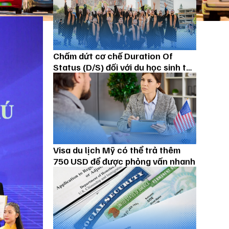
Chấm dứt cơ chế Duration Of
Status (D/S) đối với du học sinh từ
15/09/2026
Visa du lịch Mỹ có thể trả thêm
750 USD để được phỏng vấn nhanh