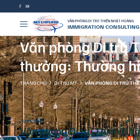
VĂN PHÒNG DI TRÚ THIÊN NHẬT HOÀNG
IMMIGRATION CONSULTING
Văn phòng Di trú T
thưởng: Thương hi
TRANG CHỦ
DI TRÚ MỸ
VĂN PHÒNG DI TRÚ THI
30/06/2026
Văn phòng Di trú Thiên Nhậ