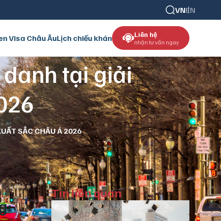
VN
EN
Liên hệ
en Visa Châu Âu
Lịch chiếu khán
nhận tư vấn ngay
danh tại giải
2026
XUẤT SẮC CHÂU Á 2026
Tin liên quan
g: