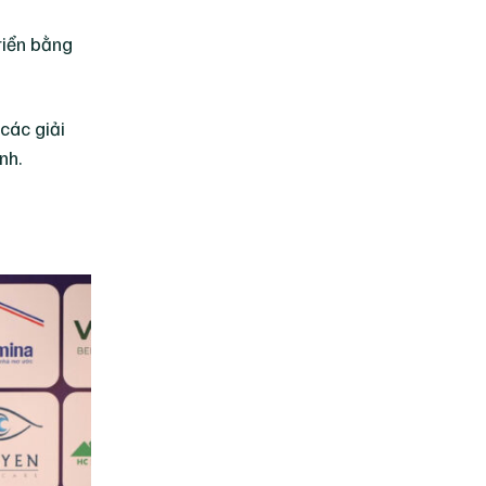
riển bằng
các giải
nh.