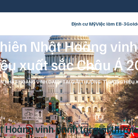
Định cư Mỹ
Việc làm EB-3
Gold
hiên Nhật Hoàng vinh 
ệu xuất sắc Châu Á 
ÊN NHẬT HOÀNG VINH DANH TẠI GIẢI THƯỞNG: THƯƠNG HIỆU 
t Hoàng vinh danh tại giải thưởn