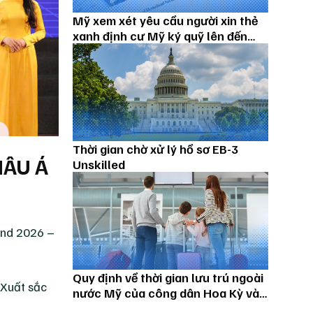
Mỹ xem xét yêu cầu người xin thẻ
xanh định cư Mỹ ký quỹ lên đến
100.000 USD
Thời gian chờ xử lý hồ sơ EB-3
HÂU Á
Unskilled
and 2026 –
Quy định về thời gian lưu trú ngoài
 Xuất sắc
nước Mỹ của công dân Hoa Kỳ và
thường trú nhân