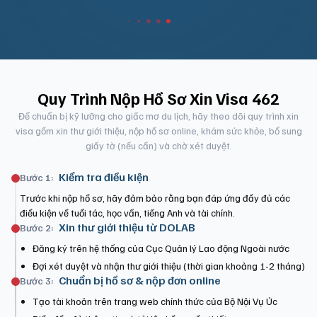
Quy Trình Nộp Hồ Sơ Xin Visa 462
Để chuẩn bị kỹ lưỡng cho giấc mơ du lịch, hãy theo dõi quy trình xin
visa gồm xin thư giới thiệu, nộp hồ sơ online, khám sức khỏe, bổ sung
giấy tờ (nếu cần) và chờ xét duyệt.
Kiểm tra điều kiện
Bước 1:
Trước khi nộp hồ sơ, hãy đảm bảo rằng bạn đáp ứng đầy đủ các
điều kiện về tuổi tác, học vấn, tiếng Anh và tài chính.
Xin thư giới thiệu từ DOLAB
Bước 2:
Đăng ký trên hệ thống của Cục Quản lý Lao động Ngoài nước
Đợi xét duyệt và nhận thư giới thiệu (thời gian khoảng 1-2 tháng)
Chuẩn bị hồ sơ & nộp đơn online
Bước 3:
Tạo tài khoản trên trang web chính thức của Bộ Nội Vụ Úc