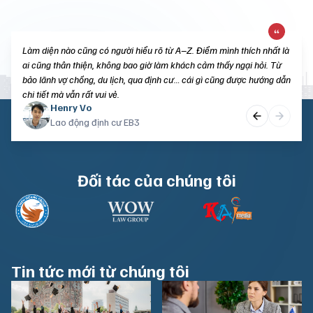
Cái mình thích nhất là làm việc rất rõ ràng: phí bao nhiêu nói bao
Làm diện nào cũng có người hiểu rõ từ A–Z. Điểm mình thích nhất là
nhiêu, giấy tờ cần gì nói đúng cái đó, không mờ ám. Làm xong thấy
ai cũng thân thiện, không bao giờ làm khách cảm thấy ngại hỏi. Từ
yên tâm 100%! Chỉ ước gặp văn phòng này sớm hơn.
bảo lãnh vợ chồng, du lịch, qua định cư… cái gì cũng được hướng dẫn
chi tiết mà vẫn rất vui vẻ.
Christine Nguyen
Louis Tran
Henry Vo
Sinh viên du học Mỹ
Du khách Mỹ
Lao động định cư EB3
Đối tác của chúng tôi
Tin tức mới từ chúng tôi