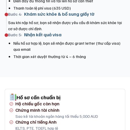
Điền đầy đủ thông tin và tải lên hồ sơ cần thiết
Thanh toán lệ phí visa (635 USD)
Khám sức khỏe & bổ sung giấy tờ
Bước 4:
Sau khi nộp hồ sơ, bạn sẽ nhận được yêu cầu đi khám sức khỏe tại
cơ sở được chỉ định.
Nhận kết quả visa
Bước 5:
Nếu hồ sơ hợp lệ, bạn sẽ nhận được grant letter (thư cấp visa)
qua email
Thời gian xét duyệt thường từ 4 – 6 tháng
Hồ sơ cần chuẩn bị
Hộ chiếu gốc còn hạn
Chứng minh tài chính
Sao kê tài khoản ngân hàng tối thiểu 5,000 AUD
Chứng chỉ tiếng Anh
IELTS, PTE, TOEFL hợp lệ