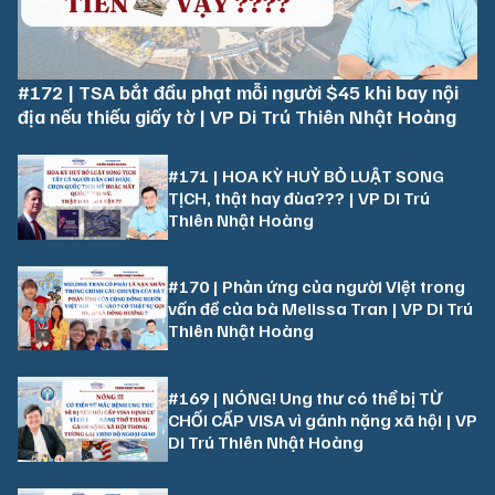
#172 | TSA bắt đầu phạt mỗi người $45 khi bay nội
địa nếu thiếu giấy tờ | VP Di Trú Thiên Nhật Hoàng
#171 | HOA KỲ HUỶ BỎ LUẬT SONG
TỊCH, thật hay đùa??? | VP Di Trú
Thiên Nhật Hoàng
#170 | Phản ứng của người Việt trong
vấn đề của bà Melissa Tran | VP Di Trú
Thiên Nhật Hoàng
#169 | NÓNG! Ung thư có thể bị TỪ
CHỐI CẤP VISA vì gánh nặng xã hội | VP
Di Trú Thiên Nhật Hoàng