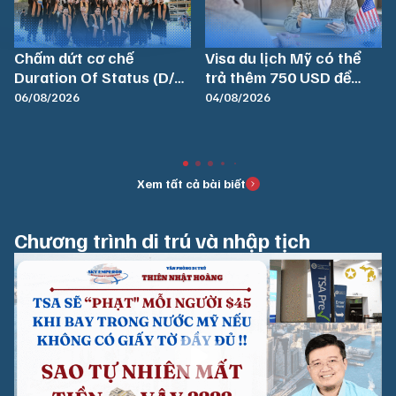
Chấm dứt cơ chế
Visa du lịch Mỹ có thể
Duration Of Status (D/S)
trả thêm 750 USD để
đối với du học sinh từ
được phỏng vấn nhanh
06/08/2026
04/08/2026
15/09/2026
Xem tất cả bài biết
Chương trình di trú và nhập tịch