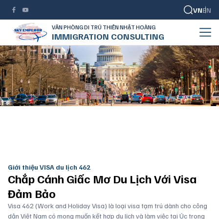
VN
EN
VĂN PHÒNG DI TRÚ THIÊN NHẬT HOÀNG
IMMIGRATION CONSULTING
VISA du lịch 462
TRANG CHỦ
VISA DU LỊCH
HƯỚNG DẪN XIN VISA DU LỊCH TỰ TÚC DỄ DÀNG CHO NGƯỜI MỚI
Giới thiệu VISA du lịch 462
Chắp Cánh Giấc Mơ Du Lịch
Với Visa
Đảm Bảo
Visa 462 (Work and Holiday Visa) là loại visa tạm trú dành cho công
dân Việt Nam có mong muốn kết hợp du lịch và làm việc tại Úc trong