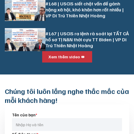
#168 | USCIS siết chặt vấn đề gánh
nặng xã hội, khó khăn hơn rất nhiều |
VP Di Trú Thiên Nhật Hoàng
#167 | USCIS ra lệnh rà soát lại TẤT CẢ
hồ sơ TỊ NẠN thời cựu TT Biden | VP Di
Trú Thiên Nhật Hoàng
Xem thêm video
Chúng tôi luôn
lắng nghe thắc mắc của
mỗi khách hàng!
Tên của bạn
*