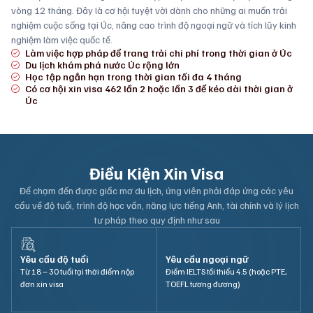
vòng 12 tháng. Đây là cơ hội tuyệt vời dành cho những ai muốn trải
nghiệm cuộc sống tại Úc, nâng cao trình độ ngoại ngữ và tích lũy kinh
nghiệm làm việc quốc tế.
Làm việc hợp pháp để trang trải chi phí trong thời gian ở Úc
Du lịch khám phá nước Úc rộng lớn
Học tập ngắn hạn trong thời gian tối đa 4 tháng
Có cơ hội xin visa 462 lần 2 hoặc lần 3 để kéo dài thời gian ở
Úc
Điều Kiện Xin Visa
Để chạm đến được giấc mơ du lịch, ứng viên phải đáp ứng các yêu
cầu về độ tuổi, trình độ học vấn, năng lực tiếng Anh, tài chính và lý lịch
tư pháp theo quy định như sau
Yêu cầu lý lịch tư pháp
Trình độ học vấn
ệu VNĐ)
Lý lịch tư pháp trong sạch, không có
Đã hoàn thành ít nhất 2 năm đại
i chi phí
tiền án tiền sự
học (không yêu cầu tốt nghiệp)