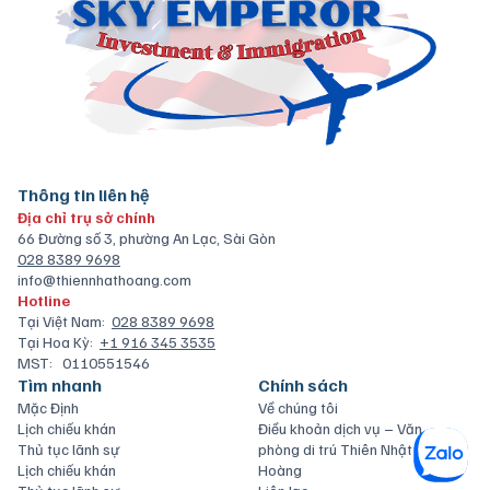
Thông tin liên hệ
Địa chỉ trụ sở chính
66 Đường số 3, phường An Lạc, Sài Gòn
028 8389 9698
info@thiennhathoang.com
Hotline
Tại Việt Nam:
028 8389 9698
Tại Hoa Kỳ:
+1 916 345 3535
MST:
0110551546
Tìm nhanh
Chính sách
Mặc Định
Về chúng tôi
Lịch chiếu khán
Điều khoản dịch vụ – Văn
Thủ tục lãnh sự
phòng di trú Thiên Nhật
Lịch chiếu khán
Hoàng