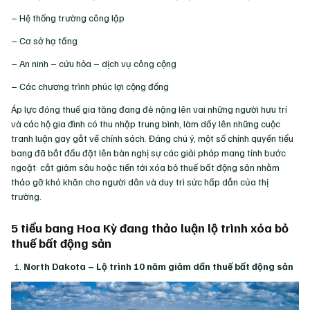
– Hệ thống trường công lập
– Cơ sở hạ tầng
– An ninh – cứu hỏa – dịch vụ công cộng
– Các chương trình phúc lợi cộng đồng
Áp lực đóng thuế gia tăng đang đè nặng lên vai những người hưu trí
và các hộ gia đình có thu nhập trung bình, làm dấy lên những cuộc
tranh luận gay gắt về chính sách. Đáng chú ý, một số chính quyền tiểu
bang đã bắt đầu đặt lên bàn nghị sự các giải pháp mang tính bước
ngoặt: cắt giảm sâu hoặc tiến tới xóa bỏ thuế bất động sản nhằm
tháo gỡ khó khăn cho người dân và duy trì sức hấp dẫn của thị
trường.
5 tiểu bang Hoa Kỳ đang thảo luận lộ trình xóa bỏ
thuế bất động sản
North Dakota – Lộ trình 10 năm giảm dần thuế bất động sản