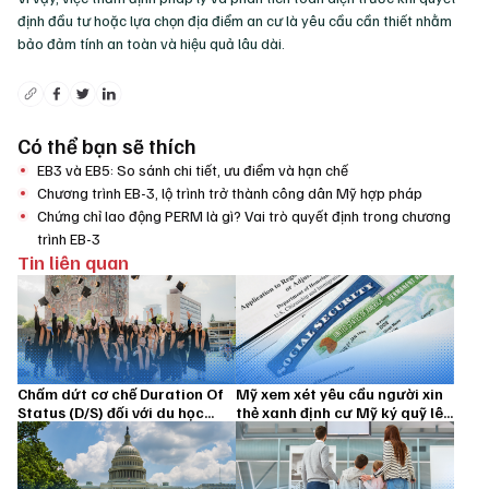
định đầu tư hoặc lựa chọn địa điểm an cư là yêu cầu cần thiết nhằm
bảo đảm tính an toàn và hiệu quả lâu dài.
Có thể bạn sẽ thích
EB3 và EB5: So sánh chi tiết, ưu điểm và hạn chế
Chương trình EB-3, lộ trình trở thành công dân Mỹ hợp pháp
Chứng chỉ lao động PERM là gì? Vai trò quyết định trong chương
trình EB-3
Tin liên quan
Chấm dứt cơ chế Duration Of
Mỹ xem xét yêu cầu người xin
Status (D/S) đối với du học
thẻ xanh định cư Mỹ ký quỹ lên
sinh từ 15/09/2026
đến 100.000 USD