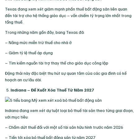
Texas đang xem xét giảm mạnh phần thuế bất động sản liên quan
đến tài trợ cho hệ thống giáo dục – vốn chiếm tỷ trọng lớn nhất trong
tổng thuế.
Trong những năm gần đây, bang Texas đã:
– Nâng mức miễn trừ thuế cho nhà ở
– Giảm tỷ lệ thuế áp dụng
– Tìm kiếm nguồn tài trợ thay thế cho giáo dục công lập
Động thái này đặc biệt thu hút sự quan tâm của các gia đình có kế
hoạch an cư lâu dài.
Indiana – Đề Xuất Xóa Thuế Từ Năm 2027
Indiana đang xem xét dự luật loại bỏ thuế tài sản theo từng giai đoạn,
với mục tiêu:
– Chấm dứt thuế đối với một số tài sản hữu hình trước năm 2026
– Tiến tới xóa bỏ thuế bất động sản từ năm 2027