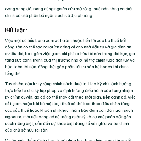
Song song đó, bang cũng nghiên cứu mở rộng thuế bán hàng và điều
chỉnh cơ chế phân bổ ngân sách về địa phương.
Kết luận:
Việc một số tiểu bang xem xét giảm hoặc tiến tới xóa bỏ thuế bất
động sản có thể tạo ra lợi ích đáng kể cho nhà đầu tư và gia đình an
cư lâu dài, bao gồm việc giảm chi phí sở hữu tài sản trong dài hạn, gia
tăng sức cạnh tranh của thị trường nhà ở, hỗ trợ chiến lược tích lũy và
bảo toàn tài sản, đồng thời góp phần tối ưu hóa kế hoạch tài chính
tổng thể.
Tuy nhiên, cần lưu ý rằng chính sách thuế tại Hoa Kỳ chịu ảnh hưởng
trực tiếp từ chu kỳ lập pháp và định hướng điều hành của từng nhiệm
kỳ chính quyền, do đó có thể thay đổi theo thời gian. Bên cạnh đó, việc
cắt giảm hoặc bãi bỏ một loại thuế có thể kéo theo điều chỉnh tăng
các sắc thuế hoặc khoản phí khác nhằm bảo đảm cân đối ngân sách.
Ngoài ra, mỗi tiểu bang có hệ thống quản lý và cơ chế phân bổ ngân
sách riêng biệt, dẫn đến sự khác biệt đáng kể về nghĩa vụ tài chính
của chủ sở hữu tài sản.
Vì vậy, việc thẩm định pháp lý và phân tích toàn diện trước khi quyết