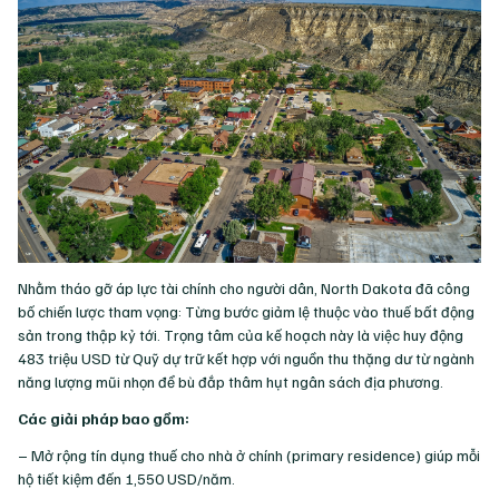
Nhằm tháo gỡ áp lực tài chính cho người dân, North Dakota đã công
bố chiến lược tham vọng: Từng bước giảm lệ thuộc vào thuế bất động
sản trong thập kỷ tới. Trọng tâm của kế hoạch này là việc huy động
483 triệu USD từ Quỹ dự trữ kết hợp với nguồn thu thặng dư từ ngành
năng lượng mũi nhọn để bù đắp thâm hụt ngân sách địa phương.
Các giải pháp bao gồm:
– Mở rộng tín dụng thuế cho nhà ở chính (primary residence) giúp mỗi
hộ tiết kiệm đến 1,550 USD/năm.