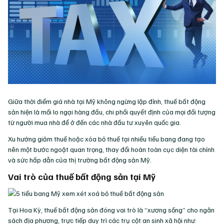
Giữa thời điểm giá nhà tại Mỹ không ngừng lập đỉnh, thuế bất động
sản hiện là mối lo ngại hàng đầu, chi phối quyết định của mọi đối tượng
từ người mua nhà để ở đến các nhà đầu tư xuyên quốc gia.
Xu hướng giảm thuế hoặc xóa bỏ thuế tại nhiều tiểu bang đang tạo
nên một bước ngoặt quan trọng, thay đổi hoàn toàn cục diện tài chính
và sức hấp dẫn của thị trường bất động sản Mỹ.
Vai trò của thuế bất động sản tại Mỹ
Tại Hoa Kỳ, thuế bất động sản đóng vai trò là “xương sống” cho ngân
sách địa phương, trực tiếp duy trì các trụ cột an sinh xã hội như: