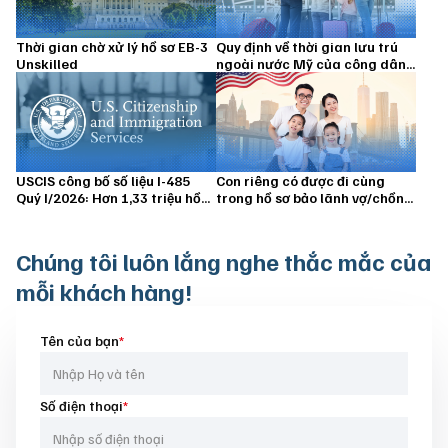
Thời gian chờ xử lý hồ sơ EB-3
Quy định về thời gian lưu trú
Unskilled
ngoài nước Mỹ của công dân
Hoa Kỳ và thường trú nhân
USCIS công bố số liệu I-485
Con riêng có được đi cùng
Quý I/2026: Hơn 1,33 triệu hồ
trong hồ sơ bảo lãnh vợ/chồng
sơ vẫn đang chờ xử lý
định cư Hoa Kỳ không?
Chúng tôi luôn
lắng nghe thắc mắc của
mỗi khách hàng!
Tên của bạn
*
Số điện thoại
*