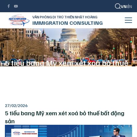
VN
EN
VĂN PHÒNG DI TRÚ THIÊN NHẬT HOÀNG
IMMIGRATION CONSULTING
5 tiểu bang Mỹ xem xét xoá bỏ thuế
bất động sản
TRANG CHỦ
DI TRÚ MỸ
5 TIỂU BANG MỸ XEM XÉT XOÁ BỎ THUẾ BẤT ĐỘNG SẢN
27/02/2026
5 tiểu bang Mỹ xem xét xoá bỏ thuế bất động
sản