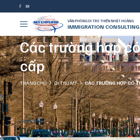
VĂN PHÒNG DI TRÚ THIÊN NHẬT HOÀNG
IMMIGRATION CONSULTING
Các trường hợp có
cấp
TRANG CHỦ
DI TRÚ MỸ
CÁC TRƯỜNG HỢP CÓ TH
17/03/2026
Các trường hợp có thể yêu 