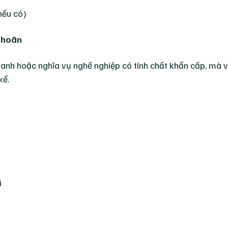
(nếu có)
ì hoãn
oanh hoặc nghĩa vụ nghề nghiệp có tính chất khẩn cấp, mà 
kể.
i