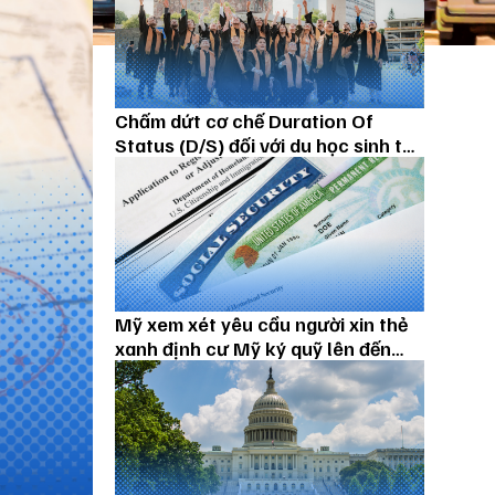
Chấm dứt cơ chế Duration Of
Status (D/S) đối với du học sinh từ
15/09/2026
Mỹ xem xét yêu cầu người xin thẻ
xanh định cư Mỹ ký quỹ lên đến
100.000 USD