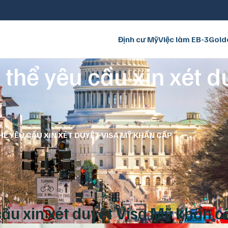
Định cư Mỹ
Việc làm EB-3
Gold
 thể yêu cầu xin xét 
Ể YÊU CẦU XIN XÉT DUYỆT VISA MỸ KHẨN CẤP
cầu xin xét duyệt Visa Mỹ khẩn c