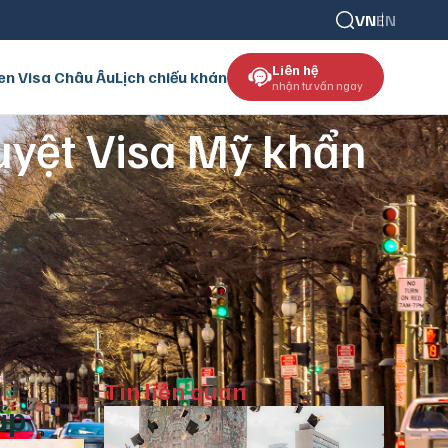
VN
EN
Liên hệ
en Visa Châu Âu
Lịch chiếu khán
nhận tư vấn ngay
duyệt Visa Mỹ khẩn
Tin liên quan
ấp