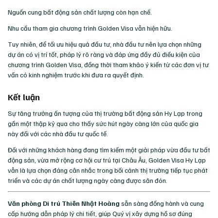
Nguồn cung bất động sản chất lượng còn hạn chế.
Nhu cầu tham gia chương trình Golden Visa vẫn hiện hữu.
Tuy nhiên, để tối ưu hiệu quả đầu tư, nhà đầu tư nên lựa chọn những
dự án có vị trí tốt, pháp lý rõ ràng và đáp ứng đầy đủ điều kiện của
chương trình Golden Visa, đồng thời tham khảo ý kiến từ các đơn vị tư
vấn có kinh nghiệm trước khi đưa ra quyết định.
Kết luận
Sự tăng trưởng ấn tượng của thị trường bất động sản Hy Lạp trong
gần một thập kỷ qua cho thấy sức hút ngày càng lớn của quốc gia
này đối với các nhà đầu tư quốc tế.
Đối với những khách hàng đang tìm kiếm một giải pháp vừa đầu tư bất
động sản, vừa mở rộng cơ hội cư trú tại Châu Âu, Golden Visa Hy Lạp
vẫn là lựa chọn đáng cân nhắc trong bối cảnh thị trường tiếp tục phát
triển và các dự án chất lượng ngày càng được săn đón.
Văn phòng Di trú Thiên Nhật Hoàng
sẵn sàng đồng hành và cung
cấp hướng dẫn pháp lý chi tiết, giúp Quý vị xây dựng hồ sơ đúng