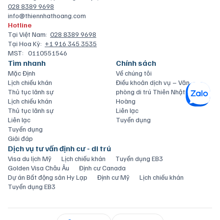
028 8389 9698
info@thiennhathoang.com
Hotline
Tại Việt Nam:
028 8389 9698
Tại Hoa Kỳ:
+1 916 345 3535
MST:
0110551546
Tìm nhanh
Chính sách
Mặc Định
Về chúng tôi
Lịch chiếu khán
Điều khoản dịch vụ – Văn
Thủ tục lãnh sự
phòng di trú Thiên Nhật
Lịch chiếu khán
Hoàng
Thủ tục lãnh sự
Liên lạc
Liên lạc
Tuyển dụng
Tuyển dụng
Giải đáp
Dịch vụ tư vấn định cư - di trú
Visa du lịch Mỹ
Lịch chiếu khán
Tuyển dụng EB3
Golden Visa Châu Âu
Định cư Canada
Dự án Bất động sản Hy Lạp
Định cư Mỹ
Lịch chiếu khán
Tuyển dụng EB3