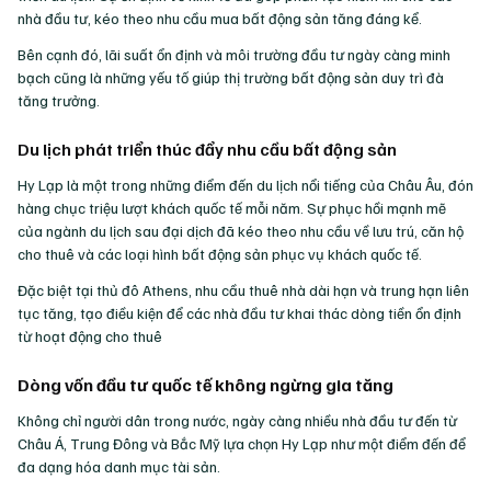
nhà đầu tư, kéo theo nhu cầu mua bất động sản tăng đáng kể.
Bên cạnh đó, lãi suất ổn định và môi trường đầu tư ngày càng minh
bạch cũng là những yếu tố giúp thị trường bất động sản duy trì đà
tăng trưởng.
Du lịch phát triển thúc đẩy nhu cầu bất động sản
Hy Lạp là một trong những điểm đến du lịch nổi tiếng của Châu Âu, đón
hàng chục triệu lượt khách quốc tế mỗi năm. Sự phục hồi mạnh mẽ
của ngành du lịch sau đại dịch đã kéo theo nhu cầu về lưu trú, căn hộ
cho thuê và các loại hình bất động sản phục vụ khách quốc tế.
Đặc biệt tại thủ đô Athens, nhu cầu thuê nhà dài hạn và trung hạn liên
tục tăng, tạo điều kiện để các nhà đầu tư khai thác dòng tiền ổn định
từ hoạt động cho thuê
Dòng vốn đầu tư quốc tế không ngừng gia tăng
Không chỉ người dân trong nước, ngày càng nhiều nhà đầu tư đến từ
Châu Á, Trung Đông và Bắc Mỹ lựa chọn Hy Lạp như một điểm đến để
đa dạng hóa danh mục tài sản.