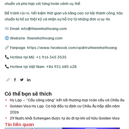
chuẩn và phù hợp với từng hoàn cảnh cụ thể.
Để tránh rủi ro, tiết kiệm thời gian và nâng cao cơ hội thành công, hãy
chuẩn bị hồ sơ thật kỹ và nhận sự hỗ trợ từ những đơn vị uy tín.
Email: info@thiennhathoang.com
Website: thiennhathoang.com
Fanpage: https://www.facebook.com/vpditruthiennhathoang
Hotline tại Mỹ: +1 916 345 3535
Hotline tại Việt Nam: +84 931 685 428
Có thể bạn sẽ thích
Hy Lạp – “Cầu cảng vàng” kết nối thương mại toàn cầu và Châu âu
Golden Visa Hy Lạp: Cơ hội đầu tư định cư Châu Âu hấp dẫn năm
2026
29 Nước khối Schengen được tự do đi lại khi sở hữu Golden Visa
Tin liên quan