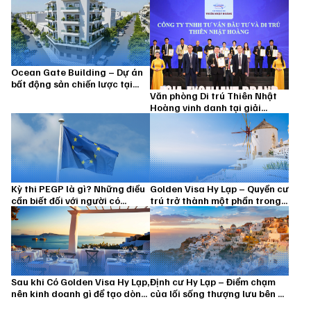
Ocean Gate Building – Dự án
bất động sản chiến lược tại
Văn phòng Di trú Thiên Nhật
Piraeus mở lối sở hữu Golden
Hoàng vinh danh tại giải
Visa Hy Lạp
thưởng: Thương hiệu xuất sắc
Châu Á 2026
Kỳ thi PEGP là gì? Những điều
Golden Visa Hy Lạp – Quyền cư
cần biết đối với người có
trú trở thành một phần trong
nguyện vọng xin nhập quốc
chiến lược hoạch định tương
tịch thông qua Golden Visa Hy
lai
Lạp
Sau khi Có Golden Visa Hy Lạp,
Định cư Hy Lạp – Điểm chạm
nên kinh doanh gì để tạo dòng
của lối sống thượng lưu bên bờ
tiền?
biển Địa Trung Hải