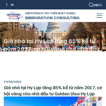
VN
EN
VĂN PHÒNG DI TRÚ THIÊN NHẬT HOÀNG
IMMIGRATION CONSULTING
Giá nhà tại Hy Lạp tăng 85% kể từ
năm 2017, cơ hội vàng cho nhà đầu
tư Golden Visa Hy Lạp
TRANG CHỦ
GOLDEN VISA CHÂU ÂU
GIÁ NHÀ TẠI HY LẠP TĂNG 85% KỂ TỪ NĂM 2017, CƠ HỘI VÀNG CHO NHÀ ĐẦU TƯ GOLDEN VISA HY LẠP
19/06/2026
Giá nhà tại Hy Lạp tăng 85% kể từ năm 2017, cơ
hội vàng cho nhà đầu tư Golden Visa Hy Lạp