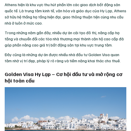
Athens hiện là khu vực thu hút phần lớn các giao dịch bất động sản
quốc tế. Là trung tâm kinh tế, văn hóa và giáo dục của Hy Lạp, Athens
sở hữu hệ thống hạ tầng hiện đại, giao thông thuận tiện cùng nhu cầu
nhà ở luôn ở mức cao.
Trong những năm gần đây, nhiều dự án cải tạo đô thị, nâng cấp hạ
tầng và chuyển đổi các tòa nhà thương mại thành căn hộ cao cấp đã
góp phần nâng cao giá trị bất động sản tại khu vực trung tâm.
Đây cũng là những dự án được nhiều nhà đầu tư Golden Visa quan
tâm nhờ vị trí đẹp, pháp lý rõ ràng và tiềm năng khai thác cho thuê.
Golden Visa Hy Lạp – Cơ hội đầu tư và mở rộng cơ
hội toàn cầu