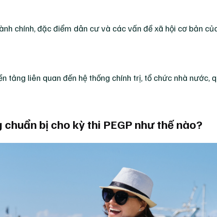
 hành chính, đặc điểm dân cư và các vấn đề xã hội cơ bản củ
tảng liên quan đến hệ thống chính trị, tổ chức nhà nước, 
 chuẩn bị cho kỳ thi PEGP như thế nào?