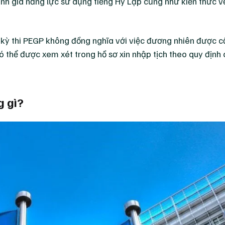
nh giá năng lực sử dụng tiếng Hy Lạp cũng như kiến thức về 
g kỳ thi PEGP không đồng nghĩa với việc đương nhiên được 
có thể được xem xét trong hồ sơ xin nhập tịch theo quy định
g gì?