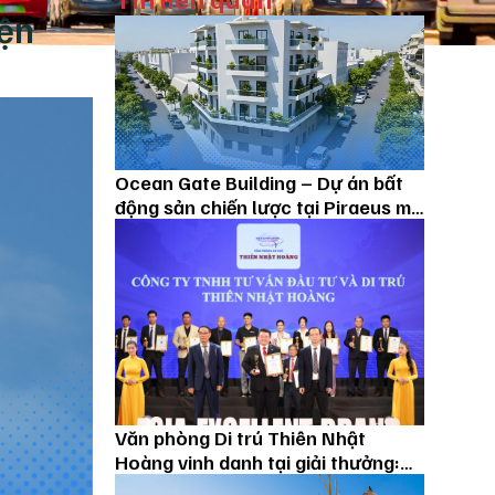
yện
Ocean Gate Building – Dự án bất
động sản chiến lược tại Piraeus mở
lối sở hữu Golden Visa Hy Lạp
Văn phòng Di trú Thiên Nhật
Hoàng vinh danh tại giải thưởng:
Thương hiệu xuất sắc Châu Á 2026