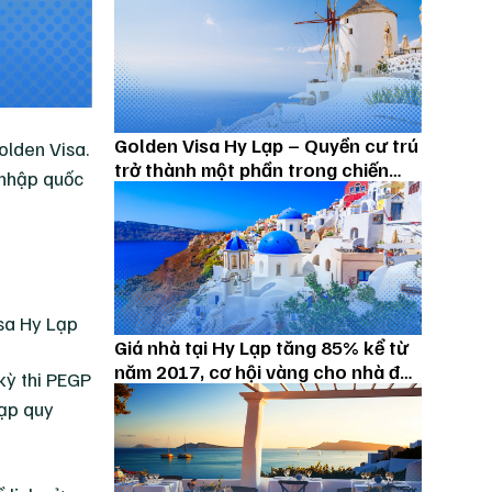
Golden Visa Hy Lạp – Quyền cư trú
olden Visa.
trở thành một phần trong chiến
 nhập quốc
lược hoạch định tương lai
Giá nhà tại Hy Lạp tăng 85% kể từ
năm 2017, cơ hội vàng cho nhà đầu
kỳ thi PEGP
tư Golden Visa Hy Lạp
Lạp quy