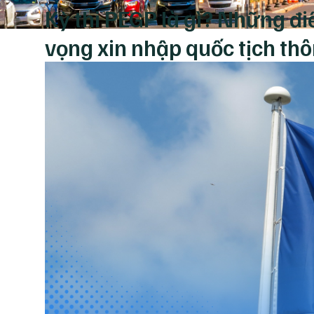
Kỳ thi PEGP là gì? Những đi
vọng xin nhập quốc tịch th