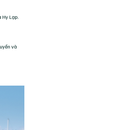
a Hy Lạp.
quyền và