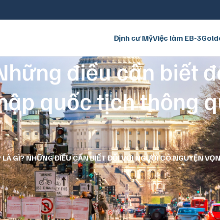
Định cư Mỹ
Việc làm EB-3
Gold
 Những điều cần biết đ
hập quốc tịch thông 