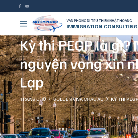
VĂN PHÒNG DI TRÚ THIÊN NHẬT HOÀNG
IMMIGRATION CONSULTING
Kỳ thi PEGP là gì?
nguyện vọng xin n
Lạp
TRANG CHỦ
GOLDEN VISA CHÂU ÂU
26/06/2026