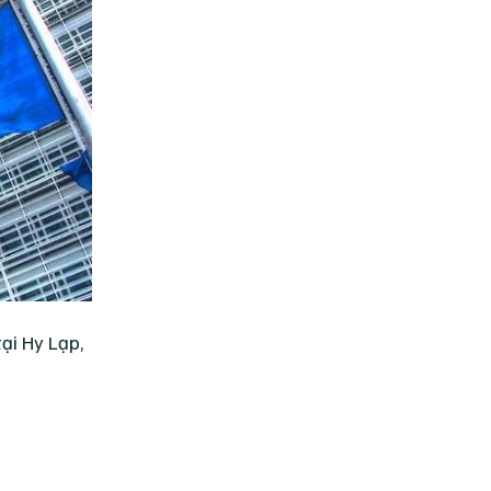
ại Hy Lạp,