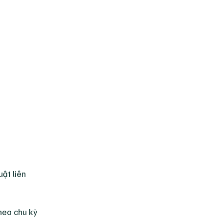
ật liên
heo chu kỳ