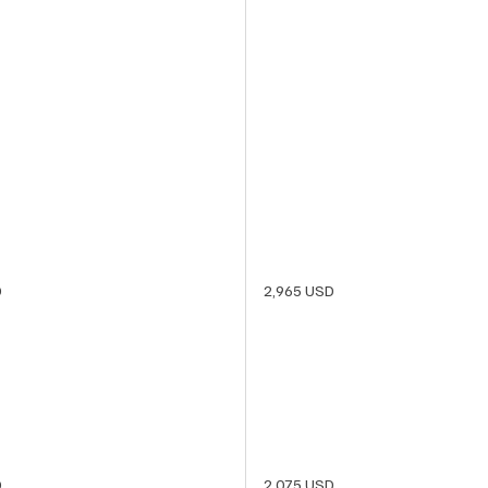
D
2,965 USD
D
2,075 USD