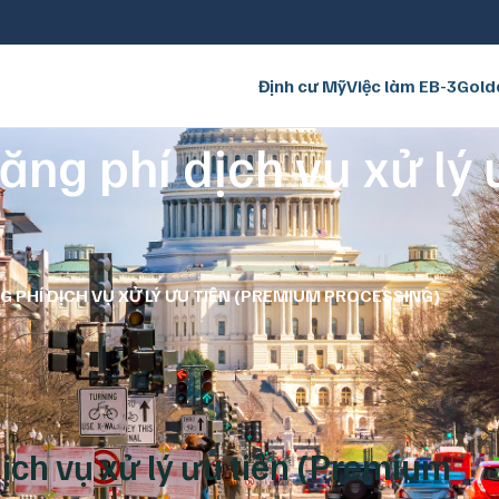
Định cư Mỹ
Việc làm EB-3
Gold
ăng phí dịch vụ xử lý
 PHÍ DỊCH VỤ XỬ LÝ ƯU TIÊN (PREMIUM PROCESSING)
ịch vụ xử lý ưu tiên (Premium