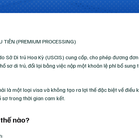
n do Sở Di trú Hoa Kỳ (USCIS) cung cấp, cho phép đương đơ
ồ sơ di trú, đổi lại bằng việc nộp một khoản lệ phí bổ sung
 là một loại visa và không tạo ra lợi thế đặc biệt về điều k
ồ sơ trong thời gian cam kết.
 thế nào?
n: