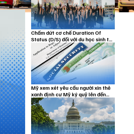
Chấm dứt cơ chế Duration Of
Status (D/S) đối với du học sinh từ
15/09/2026
Mỹ xem xét yêu cầu người xin thẻ
xanh định cư Mỹ ký quỹ lên đến
100.000 USD