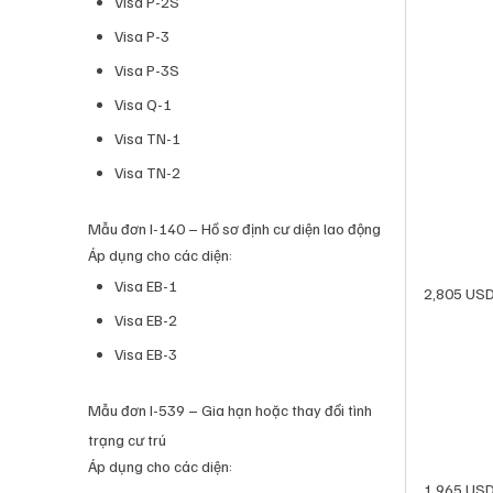
Visa P-2S
Visa P-3
Visa P-3S
Visa Q-1
Visa TN-1
Visa TN-2
Mẫu đơn I-140 – Hồ sơ định cư diện lao động
Áp dụng cho các diện:
Visa EB-1
2,805 US
Visa EB-2
Visa EB-3
Mẫu đơn I-539 – Gia hạn hoặc thay đổi tình
trạng cư trú
Áp dụng cho các diện:
1,965 US