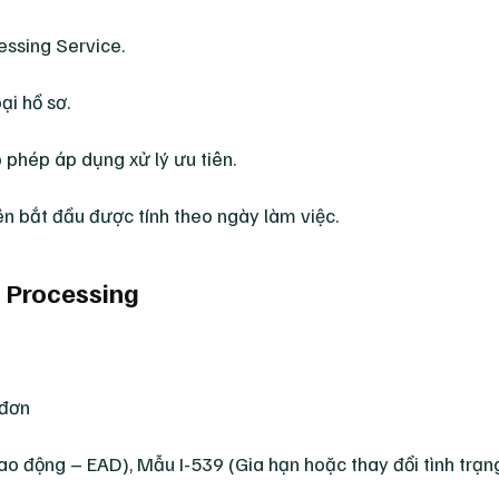
ssing Service.
ại hồ sơ.
phép áp dụng xử lý ưu tiên.
iên bắt đầu được tính theo ngày làm việc.
m Processing
 đơn
ao động – EAD), Mẫu I-539 (Gia hạn hoặc thay đổi tình trạng