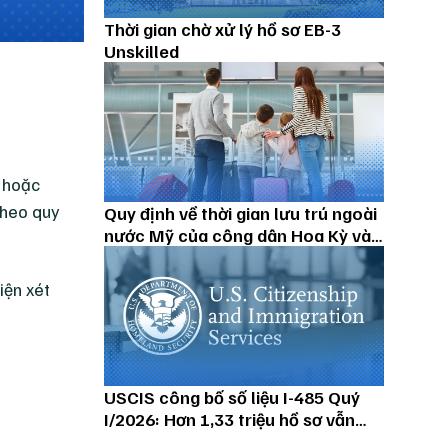
Thời gian chờ xử lý hồ sơ EB-3
Unskilled
n hoặc
 theo quy
Quy định về thời gian lưu trú ngoài
nước Mỹ của công dân Hoa Kỳ và
thường trú nhân
iện xét
USCIS công bố số liệu I-485 Quý
I/2026: Hơn 1,33 triệu hồ sơ vẫn
đang chờ xử lý