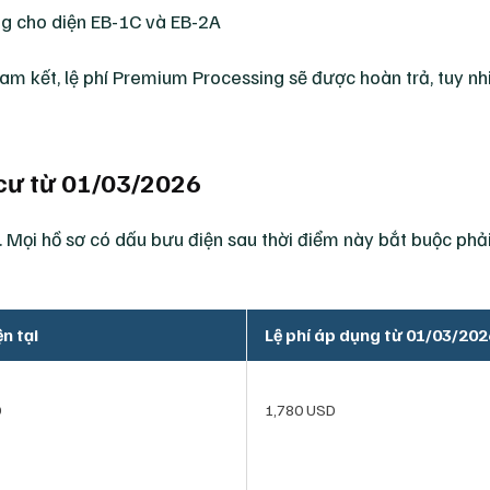
ng cho diện EB-1C và EB-2A
m kết, lệ phí Premium Processing sẽ được hoàn trả, tuy nh
h cư từ 01/03/2026
Mọi hồ sơ có dấu bưu điện sau thời điểm này bắt buộc phải
ện tại
Lệ phí áp dụng từ 01/03/202
D
1,780 USD