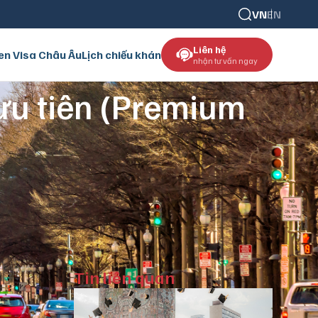
VN
EN
Liên hệ
en Visa Châu Âu
Lịch chiếu khán
nhận tư vấn ngay
 ưu tiên (Premium
Tin liên quan