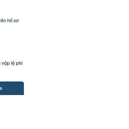
iên hồ sơ
 nộp lệ phí
6