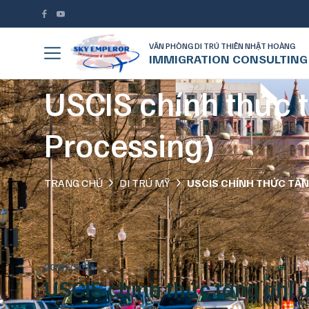
VĂN PHÒNG DI TRÚ THIÊN NHẬT HOÀNG
IMMIGRATION CONSULTING
USCIS chính thức t
Processing)
TRANG CHỦ
DI TRÚ MỸ
USCIS CHÍNH THỨC TĂNG
20/01/2026
USCIS chính thức tăng phí d