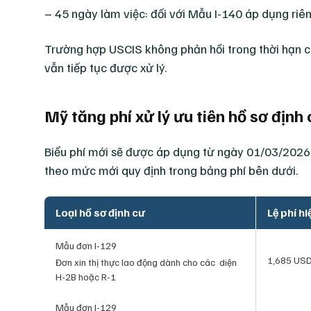
– 45 ngày làm việc: đối với Mẫu I-140 áp dụng riê
Trường hợp USCIS không phản hồi trong thời hạn ca
vẫn tiếp tục được xử lý.
Mỹ tăng phí xử lý ưu tiên hồ sơ địn
Biểu phí mới sẽ được áp dụng từ ngày 01/03/2026. 
theo mức mới quy định trong bảng phí bên dưới.
Loại hồ sơ định cư
Lệ phí hi
Mẫu đơn I-129
1,685 US
Đơn xin thị thực lao động dành cho các diện
H-2B hoặc R-1
Mẫu đơn I-129