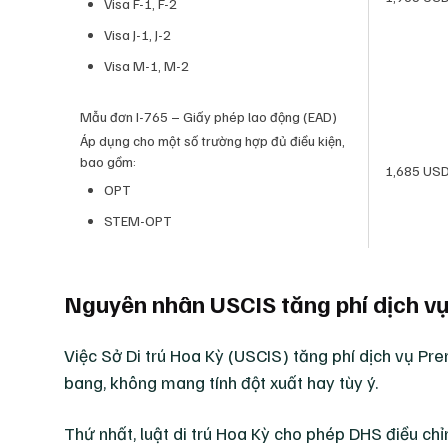
Visa F-1, F-2
Visa J-1, J-2
Visa M-1, M-2
Mẫu đơn I-765 – Giấy phép lao động (EAD)
Áp dụng cho một số trường hợp đủ điều kiện,
bao gồm:
1,685 US
OPT
STEM-OPT
Nguyên nhân USCIS tăng phí dịch v
Việc Sở Di trú Hoa Kỳ (USCIS) tăng phí dịch vụ Pr
bang, không mang tính đột xuất hay tùy ý.
Thứ nhất, luật di trú Hoa Kỳ cho phép DHS điều ch