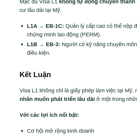
Mặc dù Visa L1
không tự động chuyển thành 
cư lâu dài tại Mỹ.
L1A → EB-1C:
Quản lý cấp cao có thể nộp 
chứng minh lao động (PERM).
L1B → EB-3:
Người có kỹ năng chuyên môn đặ
điều kiện.
Kết Luận
Visa L1 không chỉ là giấy phép làm việc tại Mỹ,
nhân muốn phát triển lâu dài
ở một trong nhữn
Với các lợi ích nổi bật:
Cơ hội mở rộng kinh doanh