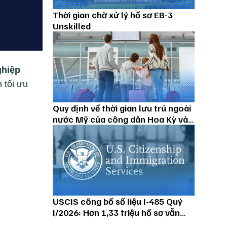
Thời gian chờ xử lý hồ sơ EB-3
Unskilled
ghiệp
 tối ưu
Quy định về thời gian lưu trú ngoài
nước Mỹ của công dân Hoa Kỳ và
thường trú nhân
USCIS công bố số liệu I-485 Quý
I/2026: Hơn 1,33 triệu hồ sơ vẫn
đang chờ xử lý