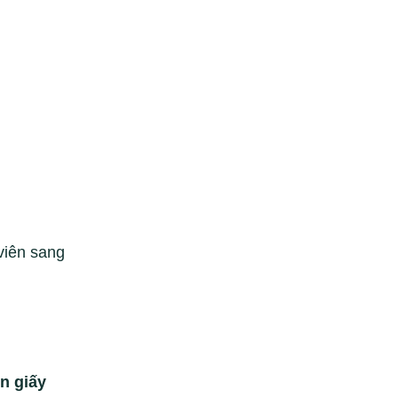
viên sang
in giấy