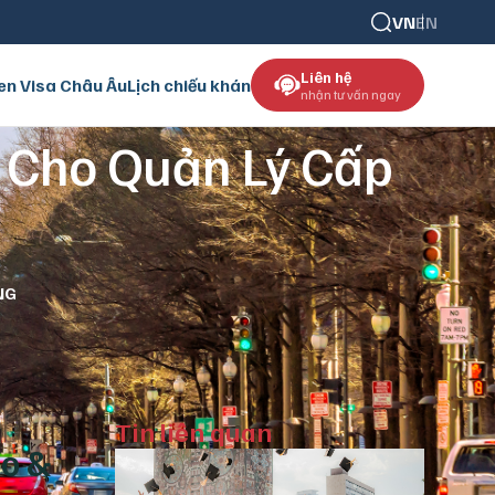
VN
EN
Liên hệ
en Visa Châu Âu
Lịch chiếu khán
nhận tư vấn ngay
ư Cho Quản Lý Cấp
NG
Tin liên quan
ao &