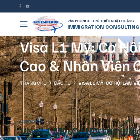
VĂN PHÒNG DI TRÚ THIÊN NHẬT HOÀNG
IMMIGRATION CONSULTING
Visa L1 Mỹ: Cơ Hộ
Cao & Nhân Viên 
TRANG CHỦ
ĐẦU TƯ
VISA L1 MỸ: CƠ HỘI LÀM V
05/01/2024
Visa L1 Mỹ: Cơ Hội Làm Việ