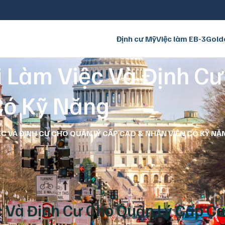
Định cư Mỹ
Việc làm EB-3
Gold
i Làm Việc Và Định C
Có Kỹ Năng
IỆC VÀ ĐỊNH CƯ CHO QUẢN LÝ CẤP CAO & NHÂN VIÊN CÓ KỸ NĂ
c Và Định Cư Cho Quản Lý Cấp C