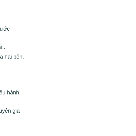
nước
ài.
a hai bên.
iều hành
huyên gia