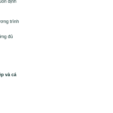
uốn định
ơng trình
 ứng đủ
ệp và cá