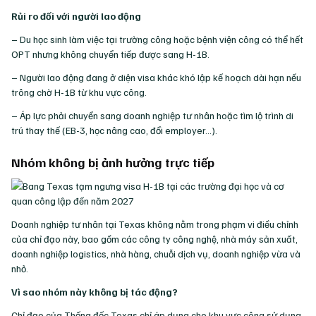
Rủi ro đối với người lao động
– Du học sinh làm việc tại trường công hoặc bệnh viện công có thể hết
OPT nhưng không chuyển tiếp được sang H-1B.
– Người lao động đang ở diện visa khác khó lập kế hoạch dài hạn nếu
trông chờ H-1B từ khu vực công.
– Áp lực phải chuyển sang doanh nghiệp tư nhân hoặc tìm lộ trình di
trú thay thế (EB-3, học nâng cao, đổi employer…).
Nhóm không bị ảnh hưởng trực tiếp
Doanh nghiệp tư nhân tại Texas không nằm trong phạm vi điều chỉnh
của chỉ đạo này, bao gồm các công ty công nghệ, nhà máy sản xuất,
doanh nghiệp logistics, nhà hàng, chuỗi dịch vụ, doanh nghiệp vừa và
nhỏ.
Vì sao nhóm này không bị tác động?
Chỉ đạo của Thống đốc Texas chỉ áp dụng cho khu vực công sử dụng