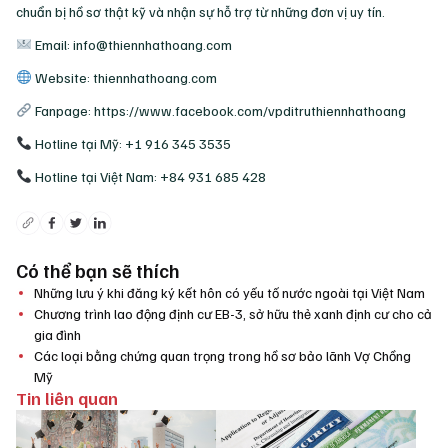
chuẩn bị hồ sơ thật kỹ và nhận sự hỗ trợ từ những đơn vị uy tín.
Email: info@thiennhathoang.com
Website: thiennhathoang.com
Fanpage: https://www.facebook.com/vpditruthiennhathoang
Hotline tại Mỹ: +1 916 345 3535
Hotline tại Việt Nam: +84 931 685 428
Có thể bạn sẽ thích
Những lưu ý khi đăng ký kết hôn có yếu tố nước ngoài tại Việt Nam
Chương trình lao động định cư EB-3, sở hữu thẻ xanh định cư cho cả
gia đình
Các loại bằng chứng quan trọng trong hồ sơ bảo lãnh Vợ Chồng
Mỹ
Tin liên quan