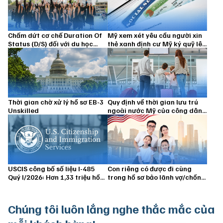
Chấm dứt cơ chế Duration Of
Mỹ xem xét yêu cầu người xin
Status (D/S) đối với du học
thẻ xanh định cư Mỹ ký quỹ lên
sinh từ 15/09/2026
đến 100.000 USD
Thời gian chờ xử lý hồ sơ EB-3
Quy định về thời gian lưu trú
Unskilled
ngoài nước Mỹ của công dân
Hoa Kỳ và thường trú nhân
USCIS công bố số liệu I-485
Con riêng có được đi cùng
Quý I/2026: Hơn 1,33 triệu hồ
trong hồ sơ bảo lãnh vợ/chồng
sơ vẫn đang chờ xử lý
định cư Hoa Kỳ không?
Chúng tôi luôn
lắng nghe thắc mắc của