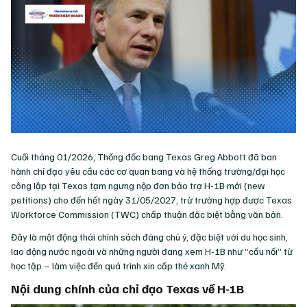
Cuối tháng 01/2026, Thống đốc bang Texas Greg Abbott đã ban
hành chỉ đạo yêu cầu các cơ quan bang và hệ thống trường/đại học
công lập tại Texas tạm ngưng nộp đơn bảo trợ H-1B mới (new
petitions) cho đến hết ngày 31/05/2027, trừ trường hợp được Texas
Workforce Commission (TWC) chấp thuận đặc biệt bằng văn bản.
Đây là một động thái chính sách đáng chú ý, đặc biệt với du học sinh,
lao động nước ngoài và những người đang xem H-1B như “cầu nối” từ
học tập – làm việc đến quá trình xin cấp thẻ xanh Mỹ.
Nội dung chính của chỉ đạo Texas về H-1B