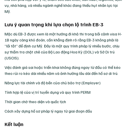
vụ, nhà hàng, và nhiều ngành nghề khác đang thiếu hụt nhân lực tại
Mỹ.
Lưu ý quan trọng khi lựa chọn lộ trình EB-3
Mặc dù EB-3 được xem là một hướng đi khả thi trong bối cảnh visa H-
1B ngày càng khó đoán, cần khẳng định rõ rằng EB-3 không phải là
“lối tắt” để định cư Mỹ. Đây là một quy trình pháp lý nhiều bước, chịu
sự thẩm tra chặt chẽ của Bộ Lao động Hoa Kỳ (DOL) và Sở Di trú
(USCIS).
Việc đánh giá sai hoặc triển khai không đúng ngay từ đầu có thể kéo
theo rủi ro kéo dài nhiều năm và ảnh hưởng lâu dài đến hồ sơ di trú.
Năng lực tài chính và độ bền của chủ bảo trợ (Employer)
Tính hợp lệ của vị trí tuyển dụng và quy trình PERM
Thời gian chờ theo diện và quốc tịch
Cách xây dựng hồ sơ pháp lý ngay từ giai đoạn đầu
Kết luận