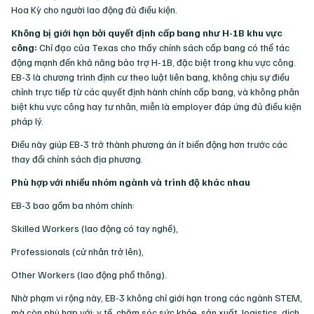
Hoa Kỳ cho người lao động đủ điều kiện.
Không bị giới hạn bởi quyết định cấp bang như H-1B khu vực
công:
Chỉ đạo của Texas cho thấy chính sách cấp bang có thể tác
động mạnh đến khả năng bảo trợ H-1B, đặc biệt trong khu vực công.
EB-3 là chương trình định cư theo luật liên bang, không chịu sự điều
chỉnh trực tiếp từ các quyết định hành chính cấp bang, và không phân
biệt khu vực công hay tư nhân, miễn là employer đáp ứng đủ điều kiện
pháp lý.
Điều này giúp EB-3 trở thành phương án ít biến động hơn trước các
thay đổi chính sách địa phương.
Phù hợp với nhiều nhóm ngành và trình độ khác nhau
EB-3 bao gồm ba nhóm chính:
Skilled Workers (lao động có tay nghề),
Professionals (cử nhân trở lên),
Other Workers (lao động phổ thông).
Nhờ phạm vi rộng này, EB-3 không chỉ giới hạn trong các ngành STEM,
mà còn phù hợp với: y tế, chăm sóc sức khỏe, sản xuất, logistics, dịch