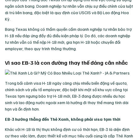
ngân sách bang. Doanh nghiệp tư nhân vẫn chịu sự điều chỉnh của luật
di trú liên bang, đặc biệt là quy định của USCIS và Bộ Lao động Hoa
Kỳ.
Bang Texas không có thẩm quyền cấm doanh nghiệp tư nhân bảo trợ
H-1B nếu đáp ứng đầy đủ điều kiện pháp lý. Do đó, các doanh nghiệp
tư nhân vẫn có thể nộp H-1B mới, gia hạn H-1B hoặc chuyển đổi
employer, theo quy trình thông thường.
Vì sao EB-3 là con đường thay thế đáng cân nhắc
Trong bối cảnh visa H-1B ngày càng chịu nhiều biến động về quota,
chính sách và yếu tố employer, đặc biệt khi một số khu vực công tại
Texas tạm ngưng bảo trợ H-1B mới, EB-3 đang được nhiều du học
sinh và lao động nước ngoài xem là hướng đi thay thế mang tính dài
hạn và ổn định hơn.
EB-3 hướng thẳng đến Thẻ Xanh, không phải visa tạm thời
Khác với H-1B là thị thực không định cư có thời hạn, EB-3 là diện định
cư theo việc làm, được thiết kế với mục tiêu cuối cùng là cấp Thẻ Xanh