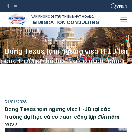
VN
EN
VĂN PHÒNG DI TRÚ THIÊN NHẬT HOÀNG
IMMIGRATION CONSULTING
Bang Texas tạm ngưng visa H-1B tại
các trường đại học và cơ quan công
lập đến năm 2027
TRANG CHỦ
DI TRÚ MỸ
BANG TEXAS TẠM NGƯNG VISA H-1B TẠI CÁC TRƯỜNG ĐẠI HỌC VÀ CƠ QUAN CÔNG LẬP ĐẾN NĂM 2027
31/01/2026
Bang Texas tạm ngưng visa H-1B tại các
trường đại học và cơ quan công lập đến năm
2027