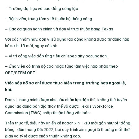
– Trường đại học và cao đẳng công lập
– Bệnh viện, trung tâm y tế thuộc hệ thống công
– Các cơ quan hành chính và đơn vị trực thuộc bang Texas
Với các nhóm này, đơn vị sử dụng lao động không được tự động nộp
hồ sơ H-1B mới, ngay cả khi:
– Vị trí công việc đáp ứng tiêu chí specialty occupation,
– Ứng viên có trình độ cao hoặc từng làm việc hợp pháp theo
OPT/STEM OPT.
Việc nộp hồ sơ chỉ được thực hiện trong trường hợp ngoại lệ,
khi:
Đơn vị chứng minh được nhu cầu nhân lực đặc thù, không thể tuyển
dụng lao động bản địa thay thế và được Texas Workforce
Commission (TWC) chấp thuận bằng văn bản.
Trên thực tế, điều này khiến kế hoạch xin H-1B mới gần như bị “đóng
băng” đến tháng 05/2027, bởi quy trình xin ngoại lệ thường mất thời
gian và tỷ lệ được chấp thuận không cao.