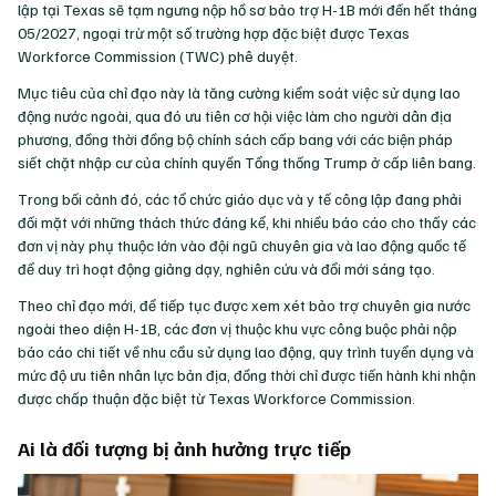
lập tại Texas sẽ tạm ngưng nộp hồ sơ bảo trợ H-1B mới đến hết tháng
05/2027, ngoại trừ một số trường hợp đặc biệt được Texas
Workforce Commission (TWC) phê duyệt.
Mục tiêu của chỉ đạo này là tăng cường kiểm soát việc sử dụng lao
động nước ngoài, qua đó ưu tiên cơ hội việc làm cho người dân địa
phương, đồng thời đồng bộ chính sách cấp bang với các biện pháp
siết chặt nhập cư của chính quyền Tổng thống Trump ở cấp liên bang.
Trong bối cảnh đó, các tổ chức giáo dục và y tế công lập đang phải
đối mặt với những thách thức đáng kể, khi nhiều báo cáo cho thấy các
đơn vị này phụ thuộc lớn vào đội ngũ chuyên gia và lao động quốc tế
để duy trì hoạt động giảng dạy, nghiên cứu và đổi mới sáng tạo.
Theo chỉ đạo mới, để tiếp tục được xem xét bảo trợ chuyên gia nước
ngoài theo diện H-1B, các đơn vị thuộc khu vực công buộc phải nộp
báo cáo chi tiết về nhu cầu sử dụng lao động, quy trình tuyển dụng và
mức độ ưu tiên nhân lực bản địa, đồng thời chỉ được tiến hành khi nhận
được chấp thuận đặc biệt từ Texas Workforce Commission.
Ai là đối tượng bị ảnh hưởng trực tiếp