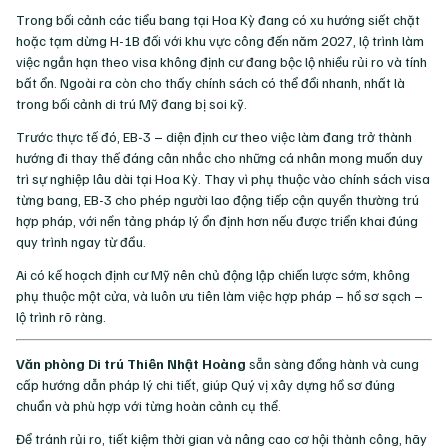
Trong bối cảnh các tiểu bang tại Hoa Kỳ đang có xu hướng siết chặt
hoặc tạm dừng H-1B đối với khu vực công đến năm 2027, lộ trình làm
việc ngắn hạn theo visa không định cư đang bộc lộ nhiều rủi ro và tính
bất ổn. Ngoài ra còn cho thấy chính sách có thể đổi nhanh, nhất là
trong bối cảnh di trú Mỹ đang bị soi kỹ.
Trước thực tế đó, EB-3 – diện định cư theo việc làm đang trở thành
hướng đi thay thế đáng cân nhắc cho những cá nhân mong muốn duy
trì sự nghiệp lâu dài tại Hoa Kỳ. Thay vì phụ thuộc vào chính sách visa
từng bang, EB-3 cho phép người lao động tiếp cận quyền thường trú
hợp pháp, với nền tảng pháp lý ổn định hơn nếu được triển khai đúng
quy trình ngay từ đầu.
Ai có kế hoạch định cư Mỹ nên chủ động lập chiến lược sớm, không
phụ thuộc một cửa, và luôn ưu tiên làm việc hợp pháp – hồ sơ sạch –
lộ trình rõ ràng.
Văn phòng Di trú Thiên Nhật Hoàng
sẵn sàng đồng hành và cung
cấp hướng dẫn pháp lý chi tiết, giúp Quý vị xây dựng hồ sơ đúng
chuẩn và phù hợp với từng hoàn cảnh cụ thể.
Để tránh rủi ro, tiết kiệm thời gian và nâng cao cơ hội thành công, hãy